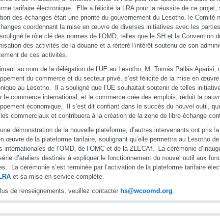
orme tarifaire électronique. Elle a félicité la LRA pour la réussite de ce projet,
tation des échanges était une priorité du gouvernement du Lesotho, le Comité na
hanges coordonnant la mise en œuvre de diverses initiatives avec les parti
 souligné le rôle clé des normes de l’OMD, telles que le SH et la Convention 
isation des activités de la douane et a réitéré l’intérêt soutenu de son adminis
cement de ces activités.
imant au nom de la délégation de l’UE au Lesotho, M. Tomás Pallás Aparisi, 
ppement du commerce et du secteur privé, s’est félicité de la mise en œuvre 
onique au Lesotho. Il a souligné que l’UE souhaitait soutenir de telles initiativ
ter le commerce international, et le commerce crée des emplois, réduit la pauvr
ppement économique. Il s’est dit confiant dans le succès du nouvel outil, qui
les commerciaux et contribuera à la création de la zone de libre-échange cont
une démonstration de la nouvelle plateforme, d’autres intervenants ont pris la 
n œuvre de la plateforme tarifaire, soulignant qu’elle permettra au Lesotho de
 internationales de l’OMD, de l’OMC et de la ZLECAf. La cérémonie d’inaugu
série d’ateliers destinés à expliquer le fonctionnement du nouvel outil aux fon
s. La cérémonie s’est terminée par l’activation de la plateforme tarifaire élec
 LRA
et sa mise en service complète.
lus de renseignements, veuillez contacter
hs@wcoomd.org
.