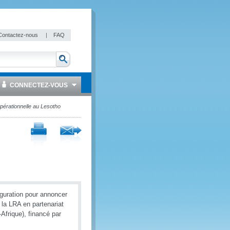
Contactez-nous
|
FAQ
CONNECTEZ-VOUS
opérationnelle au Lesotho
uguration pour annoncer
 la LRA en partenariat
rique), financé par