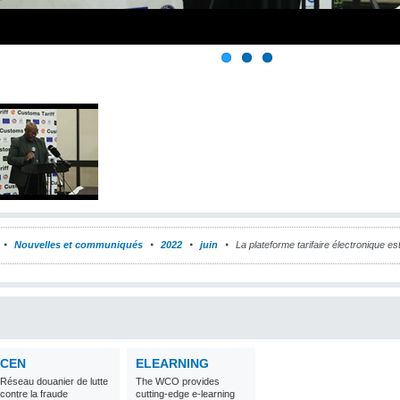
Nouvelles et communiqués
2022
juin
La plateforme tarifaire électronique es
CEN
ELEARNING
Réseau douanier de lutte
The WCO provides
contre la fraude
cutting-edge e-learning