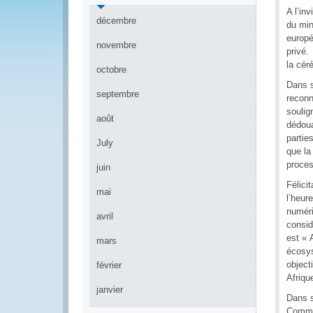
A l’in
décembre
du min
europé
novembre
privé.
la cér
octobre
Dans s
septembre
reconn
soulig
août
dédoua
partie
July
que la
proces
juin
Félici
mai
l’heur
numéri
avril
consid
est « 
mars
écosys
object
février
Afriqu
janvier
Dans s
Commer