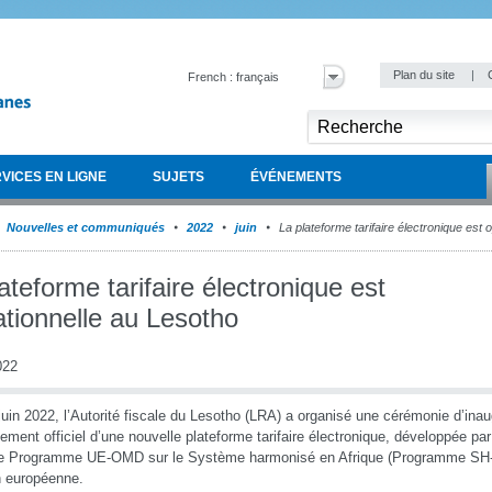
Plan du site
|
French : français
VICES EN LIGNE
SUJETS
ÉVÉNEMENTS
Nouvelles et communiqués
2022
juin
La plateforme tarifaire électronique est 
ateforme tarifaire électronique est
ationnelle au Lesotho
022
juin 2022, l’Autorité fiscale du Lesotho (LRA) a organisé une cérémonie d’ina
cement officiel d’une nouvelle plateforme tarifaire électronique, développée par
e Programme UE-OMD sur le Système harmonisé en Afrique (Programme SH-Af
n européenne.