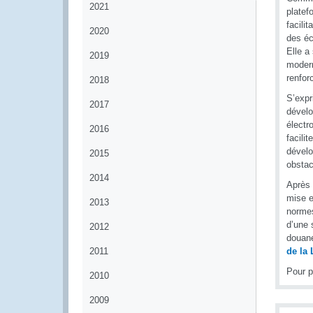
2021
platef
facili
2020
des éc
Elle a
2019
modern
renfor
2018
S’expr
2017
dévelo
électr
2016
facili
dévelo
2015
obstac
2014
Après 
mise e
2013
normes
d’une 
2012
douane
2011
de la
Pour p
2010
2009