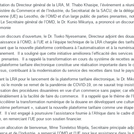
vitation du Directeur général de la LRA, M. Thabo Khasipe, l’événement a réun
istère du Commerce et de l’Industrie, du Secrétariat de la SACU, de la déléga
enne (UE) au Lesotho, de l’OMD et d’un large public de parties prenantes, n
 Le Secrétaire général de l’OMD, le Dr. Kunio Mikuriya, a prononcé un discours
émonie
on discours d’ouverture, le Dr. Tseko Nyesemane, Directeur adjoint des dou
aissance à l’OMD, à l’UE et à l’équipe technique de la LRA chargée des tarifs
nant que la nouvelle plateforme contribuera à l’automatisation et à la numéris
nement. Il a souligné que cette initiative améliorera l’efficacité des services
s prenantes. Il a rappelé la transformation en cours du système de recettes a
 plateforme tarifaire électronique constitue une réalisation importante dans le
sus, contribuant à la modernisation du service des recettes dans tout le pays
tant la LRA pour le lancement de la plateforme tarifaire électronique, le Dr. Mik
e où le monde se remet de la pandémie de COVID-19, on ne saurait trop insiste
sation des procédures douanières en vue d’un commerce sans papier, car ell
érablement à la facilité de faire du commerce. Il a rappelé que le thème de 
Accélérer la transformation numérique de la douane en développant une cultur
tème performant », saluant la nouvelle plateforme tarifaire comme une étape
if. Il s’est engagé à poursuivre l’assistance fournie à l’Afrique dans le cadr
e, en remerciant l’UE pour son soutien financier.
on allocution de bienvenue, Mme Tsireletso Mojela, Secrétaire principale adjo
ce et de l’Industrie, a remercié l’OMD et l’UE pour leur assistance dans la 