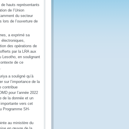
i de hauts représentants
tion de l’Union
otamment du secteur
 lors de l’ouverture de
anes, a exprimé sa
 électroniques,
ation des opérations de
 offerts par la LRA aux
u Lesotho, en soulignant
 contexte de ce
.
uriya a souligné qu’à
r sur l’importance de la
e contribue
l’OMD pour l’année 2022
e de la donnée et un
 importante vers cet
e du Programme SH-
inte au ministère du
mise en œuvre de la