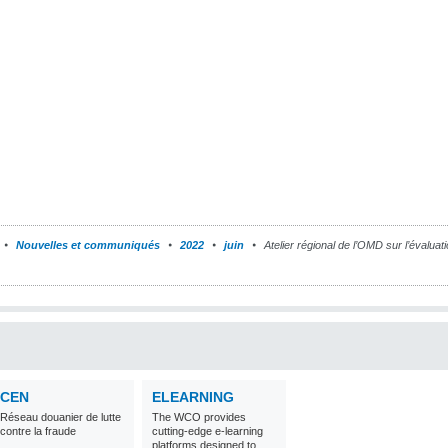
Nouvelles et communiqués
2022
juin
Atelier régional de l’OMD sur l’évaluat
CEN
ELEARNING
Réseau douanier de lutte
The WCO provides
contre la fraude
cutting-edge e-learning
platforms designed to