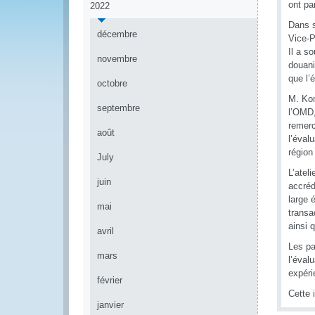
ont par
2022
Dans s
décembre
Vice-P
Il a s
novembre
douani
que l’
octobre
M. Kon
septembre
l’OMD,
remerc
août
l’éval
régio
July
L’atel
juin
accréd
large 
mai
transa
ainsi 
avril
Les pa
mars
l’éval
expéri
février
Cette 
janvier