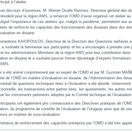
ticipé à l’atelier.
on discours d’ouverture, M. Werner Ovalle Ramírez, Directeur général des 
résident pour la région AMS, a remercié l’OMD d’avoir organisé cet atelier au
ouligné l’importance de ces ateliers qui, malgré la pandémie, permettent aux a
ères de renforcer les capacités des fonctionnaires des douanes dans des do
évaluation en douane.
stantinos KAIOPOULOS, Directeur de la Direction des Questions tarifaires 
 a souhaité la bienvenue aux participants et les a encouragés à prendre une par
ié les administrations Membres de la région AMS pour leur contribution dans
uation en douane et a souhaité pouvoir former davantage d’experts formateurs
n AMS.
ier a été animé conjointement par un expert de l’OMD et par M. Guzmán MAÑ
ité de l’OMD en matière d’évaluation en douane, de l’Administration des dou
éventail de questions techniques liées à l’évaluation a été abordé, notamment 
ctionnelle, les transactions entre parties liées, les ajustements, les autres m
que les instruments pertinents adoptés par le Comité technique de l’évaluatio
rticipants ont également pris connaissance des Directives pratiques de l’OMD
uation, du programme de contrôle de l’évaluation de l’Uruguay ainsi que de ses
ence en matière de sous-évaluation.
initiative de renforcement des capacités entreprise par l’OMD a été très appréc