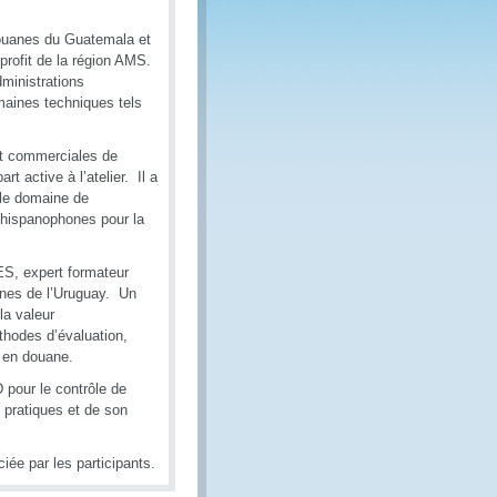
douanes du Guatemala et
 profit de la région AMS.
dministrations
maines techniques tels
et commerciales de
t active à l’atelier. Il a
 le domaine de
 hispanophones pour la
ES, expert formateur
anes de l’Uruguay. Un
la valeur
éthodes d’évaluation,
n en douane.
 pour le contrôle de
 pratiques et de son
iée par les participants.