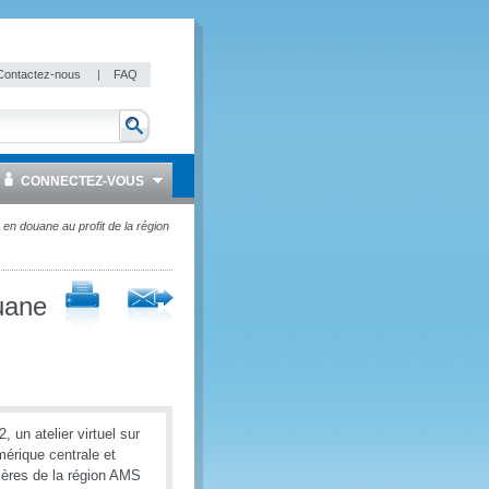
Contactez-nous
|
FAQ
CONNECTEZ-VOUS
n en douane au profit de la région
ouane
 un atelier virtuel sur
mérique centrale et
ières de la région AMS