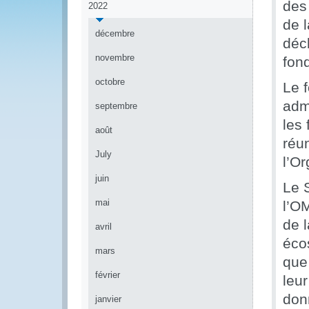
des
2022
de 
décembre
décl
novembre
fon
octobre
Le 
adm
septembre
les 
août
réu
July
l’Or
juin
Le 
mai
l’O
de 
avril
éco
mars
que
février
leur
don
janvier