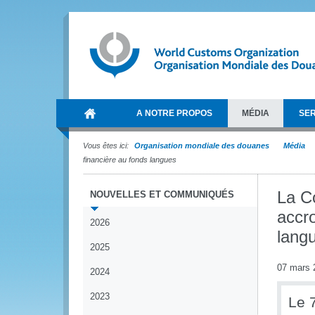
A NOTRE PROPOS
MÉDIA
SER
Vous êtes ici:
Organisation mondiale des douanes
Média
financière au fonds langues
La C
NOUVELLES ET COMMUNIQUÉS
accro
2026
lang
2025
07 mars 
2024
2023
Le 