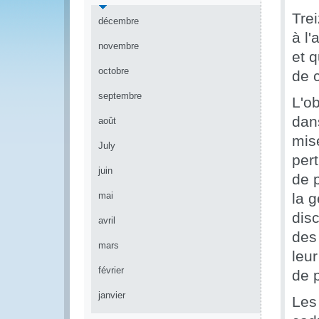
Trei
décembre
à l'
novembre
et 
octobre
de 
septembre
L'ob
dans
août
mis
July
pert
juin
de p
mai
la 
dis
avril
des
mars
leur
février
de 
janvier
Les 