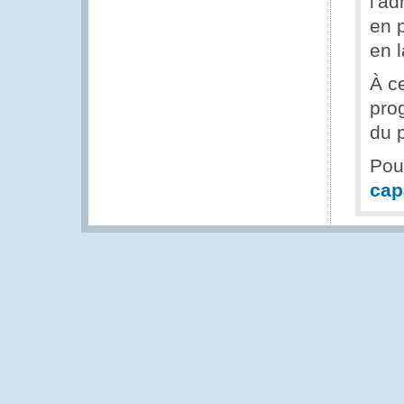
l'a
en 
en l
À c
pro
du 
Pou
cap