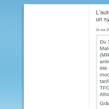
L'aut
un s
16 mai 2
Du 
Mala
(MR
ant
été
mod
tar
TFC
Afri
Grâ