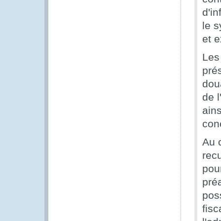
d'in
le 
et e
Les 
prés
dou
de 
ains
con
Au c
rec
pou
pré
pos
fis