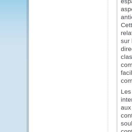
esp
aspe
ant
Cet
rela
sur 
dir
clas
com
fac
com
Les 
int
aux
cont
sou
con