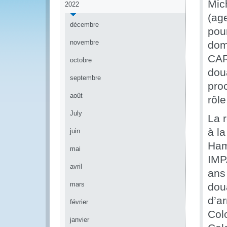
Mic
2022
(ag
décembre
pour
novembre
dom
CAR
octobre
dou
septembre
proc
août
rôl
July
La r
à la
juin
Ham
mai
IMP
avril
ans
mars
doua
d’ar
février
Colo
janvier