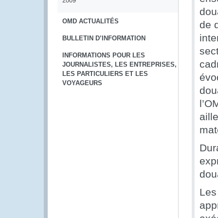
2009
dou
OMD ACTUALITÉS
de d
int
BULLETIN D’INFORMATION
sec
INFORMATIONS POUR LES
cadr
JOURNALISTES, LES ENTREPRISES,
LES PARTICULIERS ET LES
évo
VOYAGEURS
doua
l’OM
aill
mat
Dur
exp
dou
Les
app