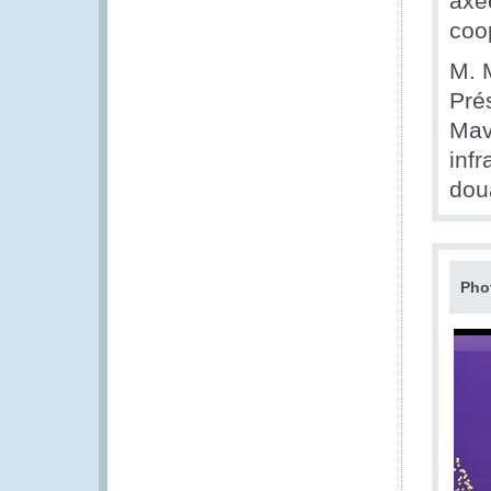
axé
coo
M. M
Pré
Mav
inf
dou
Pho