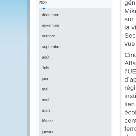
gén
2022
Mik
décembre
sur 
novembre
la v
Secr
octobre
vue 
septembre
Cin
août
Aff
July
l’U
d’ap
juin
rég
mai
ins
avril
lien
mars
éco
cent
février
ferr
janvier