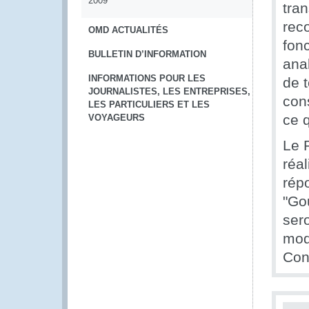
2009
tra
rec
OMD ACTUALITÉS
fon
BULLETIN D’INFORMATION
ana
INFORMATIONS POUR LES
de t
JOURNALISTES, LES ENTREPRISES,
cons
LES PARTICULIERS ET LES
ce q
VOYAGEURS
Le 
réa
rép
"Go
sero
mod
Con