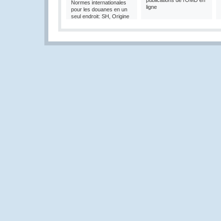
publications de l'OMD en
Normes internationales
ligne
pour les douanes en un
seul endroit: SH, Origine
et Valeur