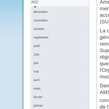
Amé
2022
mem
décembre
accu
novembre
(SU
octobre
La 
gén
septembre
rem
août
Sup
July
rég
ques
juin
l'Or
mai
mod
avril
Dan
mars
AMS
février
cons
janvier
de 