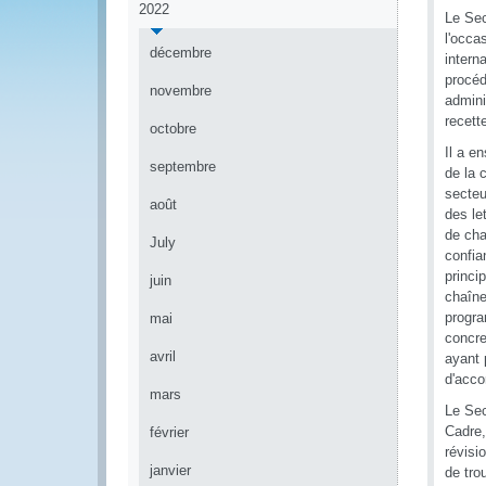
2022
Le Sec
l'occa
décembre
intern
procéd
novembre
admini
recett
octobre
Il a e
septembre
de la 
secteu
août
des le
de cha
July
confia
princi
juin
chaîne
progra
mai
concre
avril
ayant 
d'acco
mars
Le Sec
Cadre,
février
révisi
janvier
de tro