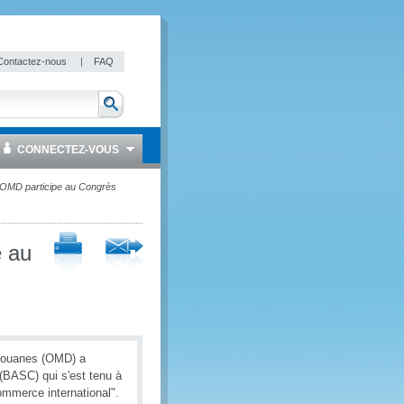
Contactez-nous
|
FAQ
CONNECTEZ-VOUS
l'OMD participe au Congrès
e au
 douanes (OMD) a
(BASC) qui s'est tenu à
ommerce international".