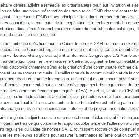
rétaire général adjoint a remercié les organisateurs pour leur invitation et s'e
sion de faire une brève présentation des travaux de l'OMD visant à assurer l
ational. Il a présenté l'OMD et ses principales fonctions, en mettant l'accent s
ures douanières, la promotion de la coopération et le renforcement des capacit
strations douanières à se renforcer en matière de facilitation des échanges, 
es et de protection de la société.
nsuite mentionné spécifiquement le Cadre de normes SAFE comme un exemple
coopération. Le Cadre est régulièrement révisé et affiné, grâce aux contributi
r privé. Le Secrétaire général adjoint a informé le Congrès que 172 Membres
ttres d'intention pour mettre en œuvre le Cadre, soulignant le lien qu'il établit
înes d'approvisionnement sûres et la création d'une communauté commerciale
nce et les avantages mutuels. L'amélioration de la communication et de la coo
paux acteurs du commerce international qui en résulte a un impact positif sur l
s d'approvisionnement ainsi que sur le développement de programmes de facili
mme des opérateurs économiques agréés (OEA). En effet, le statut d'OEA of
ts, tels qu'un dédouanement accéléré et des procédures simplifiées, aux op
prouvé leur fiabilité. Le succès continu de cette initiative est reflété par la 
rds/arrangements de reconnaissance mutuelle et de programmes nationaux 
rétaire général adjoint a conclu sa présentation en déclarant qu'il était toujour
 notamment en ce qui concerne le rapport coût-bénéfice de l'adhésion à un 
ons régulières du Cadre de normes SAFE fournissent l'occasion de continuer à
uver les meilleures solutions pour assurer la pertinence et l'amélioration continu