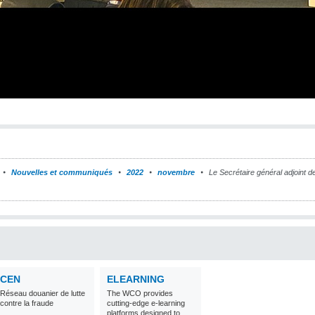
Nouvelles et communiqués
2022
novembre
Le Secrétaire général adjoint d
CEN
ELEARNING
Réseau douanier de lutte
The WCO provides
contre la fraude
cutting-edge e-learning
platforms designed to