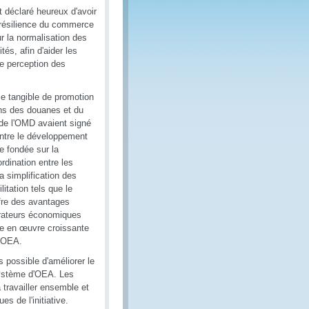
st déclaré heureux d'avoir
a résilience du commerce
ur la normalisation des
és, afin d'aider les
de perception des
 tangible de promotion
ons des douanes et du
 de l'OMD avaient signé
 entre le développement
 fondée sur la
rdination entre les
a simplification des
tation tels que le
fre des avantages
érateurs économiques
mise en œuvre croissante
d'OEA.
s possible d'améliorer le
système d'OEA. Les
 travailler ensemble et
es de l'initiative.