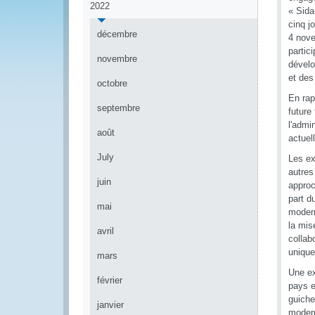
2022
« Sida
cinq j
décembre
4 nove
partic
novembre
dévelo
et des
octobre
En rap
septembre
future
l'admi
août
actuel
July
Les ex
autres
juin
approc
part d
mai
modern
la mis
avril
collab
unique
mars
Une ex
février
pays e
guiche
janvier
modern