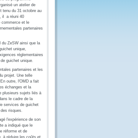
anisé un atelier de
st tenu du 31 octobre au
il a réuni 40
le commerce et le
rnementales partenaires
el du ZeSW ainsi que la
 guichet unique,
exigences réglementaires
t de guichet unique.
tales partenaires et les
 projet. Une telle
 En outre, l'OMD a fait
 des échanges et la
 plusieurs sujets liés à
dans le cadre de la
de services de guichet
 des risques.
agé l'expérience de son
te a indiqué que le
e réforme et de
, à réduire les coûts et