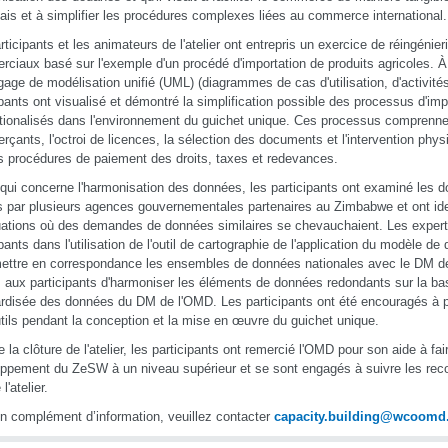
lais et à simplifier les procédures complexes liées au commerce international.
rticipants et les animateurs de l'atelier ont entrepris un exercice de réingénie
ciaux basé sur l'exemple d'un procédé d'importation de produits agricoles. 
gage de modélisation unifié (UML) (diagrammes de cas d'utilisation, d'activité
ipants ont visualisé et démontré la simplification possible des processus d'imp
ationalisés dans l'environnement du guichet unique. Ces processus comprenne
çants, l'octroi de licences, la sélection des documents et l'intervention physi
s procédures de paiement des droits, taxes et redevances.
qui concerne l'harmonisation des données, les participants ont examiné les 
és par plusieurs agences gouvernementales partenaires au Zimbabwe et ont ide
uations où des demandes de données similaires se chevauchaient. Les expert
ipants dans l'utilisation de l'outil de cartographie de l'application du modèle 
ettre en correspondance les ensembles de données nationales avec le DM de
 aux participants d'harmoniser les éléments de données redondants sur la base
rdisée des données du DM de l'OMD. Les participants ont été encouragés à pou
tils pendant la conception et la mise en œuvre du guichet unique.
e la clôture de l'atelier, les participants ont remercié l'OMD pour son aide à fai
ppement du ZeSW à un niveau supérieur et se sont engagés à suivre les re
 l'atelier.
n complément d’information, veuillez contacter
capacity.building@wcoomd