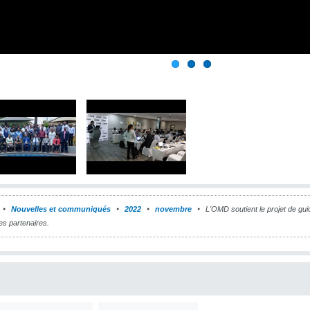
Nouvelles et communiqués
2022
novembre
L'OMD soutient le projet de gu
s partenaires.