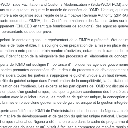
-WCO Trade Facilitation and Customs Modernization » (Sida-WCOTFCM) a org
ours sur le guichet unique et le modèle de données de l'OMD. L'atelier, qui s’e
mbre a été organisé sous l’égide de la Zimbabwe Revenue Authority (ZIMRA), 
ipants issus de la ZIMRA, de la Conférence nationale des Nations Unies sur 
ppement (CNUCED en tant que fournisseur de solutions), des agences gouve
 représentants du secteur privé.
pelant le contexte global, le représentant de la ZIMRA a présenté l'état actu
 feuille de route établie. Il a souligné qu'en préparation de la mise en place du
nistration a entrepris un certain nombre d'activités, notamment l'examen des 
les, l'identification de la réingénierie des processus et l'élaboration du concep
perts de l'OMD ont souligné l'importance d'impliquer les agences gouvernemen
 parties prenantes concernées dès le début du processus de développement du
he aidera toutes les parties à s'approprier le guichet unique à un haut niveau.
u rôle du guichet unique dans l'amélioration de la compétitivité, la facilitation
isation des frontières. Les experts et les participants de l'OMD ont discuté de
e en place d'un guichet unique, tels que la gestion coordonnée des frontières 
oration avec le guichet unique, les modèles de guichet unique, la conception 
, la mise en place d'une gouvernance de guichet unique et la gestion intégrée
perte accréditée par l'OMD de l'Administration des douanes du Nigeria a part
n matière de développement et de gestion du guichet unique national. L'exper
t unique national du Nigeria a été mis en place dans le cadre du programme d
isation des douanes et qu'il visait à faciliter le commerce de manière tangible