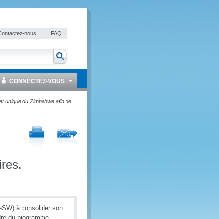
Contactez-nous
|
FAQ
CONNECTEZ-VOUS
het unique du Zimbabwe afin de
res.
ZeSW) à consolider son
dre du programme