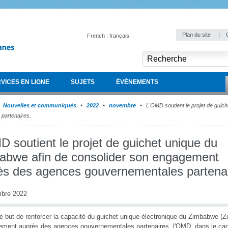
Plan du site
|
French : français
VICES EN LIGNE
SUJETS
ÉVÉNEMENTS
Nouvelles et communiqués
2022
novembre
L'OMD soutient le projet de guic
partenaires.
 soutient le projet de guichet unique du
abwe afin de consolider son engagement
ès des agences gouvernementales partenai
bre 2022
e but de renforcer la capacité du guichet unique électronique du Zimbabwe (
ment auprès des agences gouvernementales partenaires, l'OMD, dans le ca