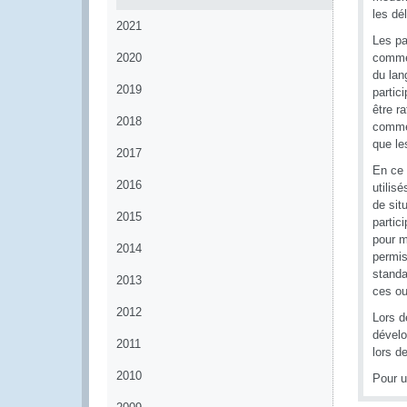
les dé
2021
Les pa
2020
commer
du lan
2019
partic
être r
2018
commer
que le
2017
En ce 
2016
utilis
de sit
2015
partic
pour m
2014
permis
standa
2013
ces ou
2012
Lors d
dévelo
2011
lors de
2010
Pour u