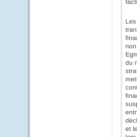
fact
Les
tra
fin
non
Egm
du 
stra
met
con
fin
susp
ent
déc
et 
lor