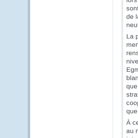
son
de l
neut
La 
mem
ren
niv
Egmo
bla
que
str
coo
que
À c
au 