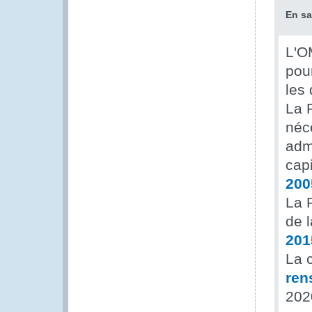
En sa
L'O
pou
les
La 
néc
adm
cap
200
La 
de l
201
La 
ren
202