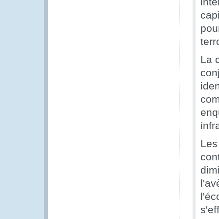
inte
cap
pour
ter
La 
conj
iden
com
enq
inf
Les 
con
dim
l'av
l'é
s'ef