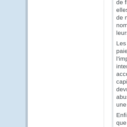
de 
ell
de 
nom
leu
Les
paie
l'i
inte
acc
cap
dev
abus
une
Enf
que