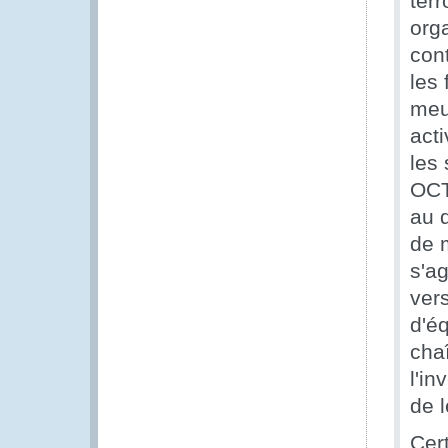
ter
orga
con
les
meur
acti
les
OCT
au d
de m
s'a
ver
d'é
chaî
l'in
de l
Cert