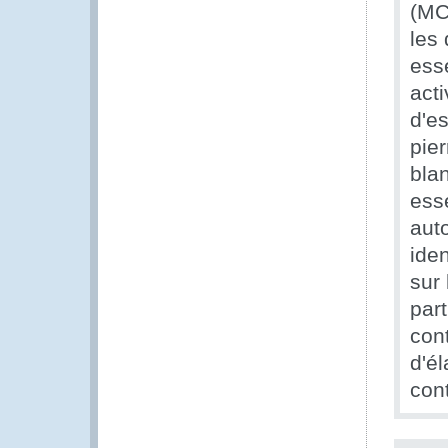
(MCD
les 
esse
act
d'e
pie
bla
esse
auto
iden
sur
part
con
d'él
con