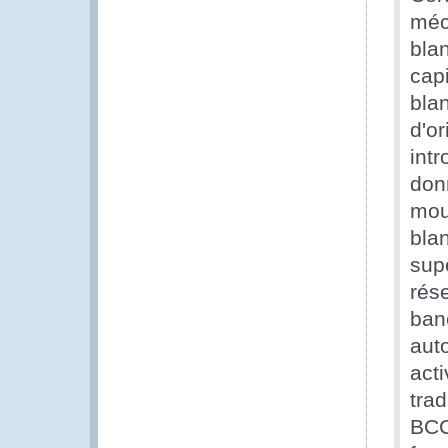
méc
blan
cap
blan
d'or
int
don
mou
bla
supe
rés
ban
auto
act
trad
BCC