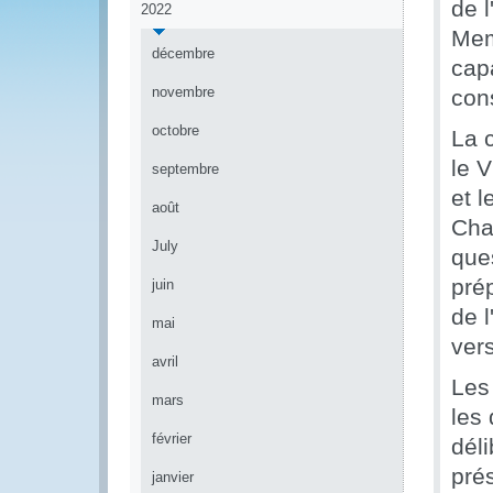
de l
2022
Mem
décembre
cap
novembre
cons
octobre
La 
le 
septembre
et 
août
Cha
July
ques
prép
juin
de 
mai
ver
avril
Les 
mars
les
février
déli
prés
janvier