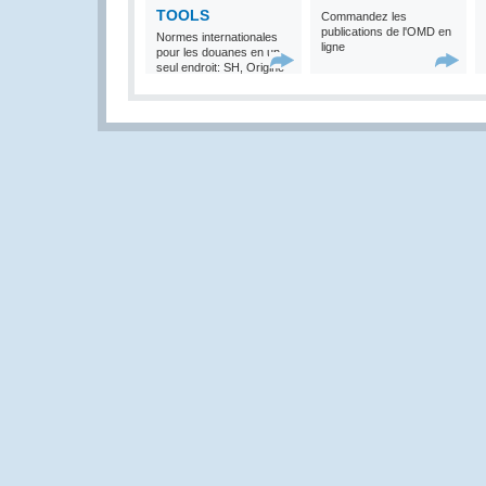
TOOLS
Commandez les
publications de l'OMD en
Normes internationales
ligne
pour les douanes en un
seul endroit: SH, Origine
et Valeur