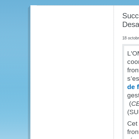
Succè
Desa
18 octob
L'O
coo
fron
s’e
de 
ges
(
C
(SU
Cet
fron