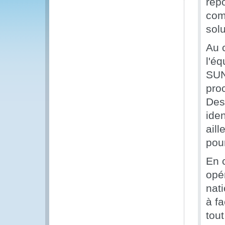
rép
com
sol
Au 
l'é
SUN
pro
Des
iden
ail
pou
En 
opér
nat
à f
tout