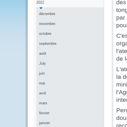
des
2022
ton
décembre
par
novembre
pou
octobre
C'e
orga
septembre
l'at
août
de l
July
L'at
juin
la 
mai
min
l'Ag
avril
int
mars
Pen
février
dou
janvier
rec