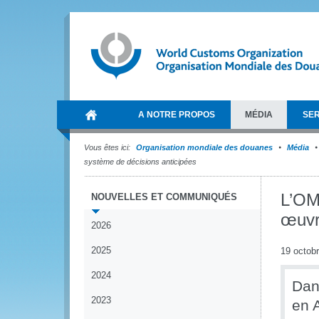
A NOTRE PROPOS
MÉDIA
SER
Vous êtes ici:
Organisation mondiale des douanes
Média
système de décisions anticipées
L’OMD
NOUVELLES ET COMMUNIQUÉS
œuvr
2026
2025
19 octob
2024
Dan
2023
en A