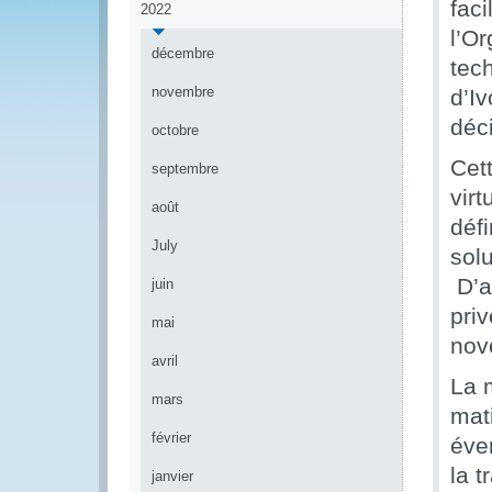
faci
2022
l’O
décembre
tec
novembre
d’I
déc
octobre
Cet
septembre
virt
août
défi
July
sol
D’a
juin
priv
mai
nov
avril
La 
mars
mat
février
éve
la t
janvier