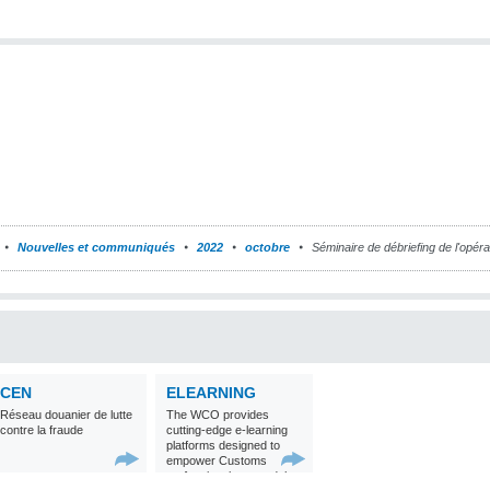
Nouvelles et communiqués
2022
octobre
Séminaire de débriefing de l'opér
CEN
ELEARNING
Réseau douanier de lutte
The WCO provides
contre la fraude
cutting-edge e-learning
platforms designed to
empower Customs
professionals around the