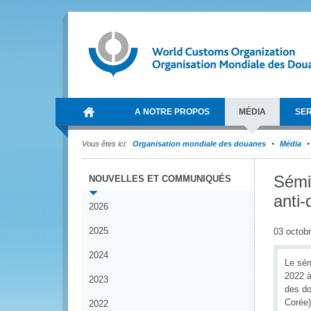
A NOTRE PROPOS
MÉDIA
SER
Vous êtes ici:
Organisation mondiale des douanes
Média
Sémin
NOUVELLES ET COMMUNIQUÉS
anti
2026
2025
03 octob
2024
Le sém
2022 à
2023
des do
Corée)
2022