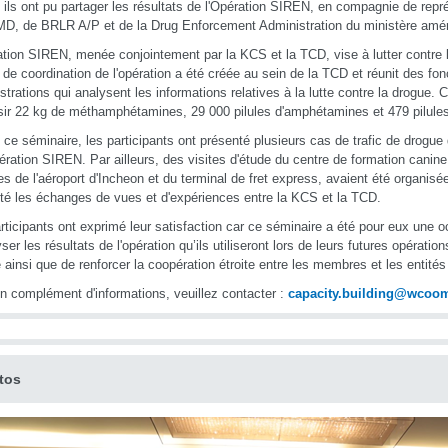
 ils ont pu partager les résultats de l'Opération SIREN, en compagnie de repr
MD, de BRLR A/P et de la Drug Enforcement Administration du ministère améri
ation SIREN, menée conjointement par la KCS et la TCD, vise à lutter contre l
é de coordination de l'opération a été créée au sein de la TCD et réunit des fo
strations qui analysent les informations relatives à la lutte contre la drogue. 
sir 22 kg de méthamphétamines, 29 000 pilules d'amphétamines et 479 pilules
 ce séminaire, les participants ont présenté plusieurs cas de trafic de drogue
pération SIREN. Par ailleurs, des visites d'étude du centre de formation canin
s de l'aéroport d'Incheon et du terminal de fret express, avaient été organisées
lité les échanges de vues et d'expériences entre la KCS et la TCD.
rticipants ont exprimé leur satisfaction car ce séminaire a été pour eux une 
ser les résultats de l'opération qu’ils utiliseront lors de leurs futures opération
 ainsi que de renforcer la coopération étroite entre les membres et les entités
n complément d'informations, veuillez contacter :
capacity.building@wcoo
tos