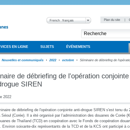
Plan du site
|
French : français
VICES EN LIGNE
SUJETS
ÉVÉNEMENTS
Nouvelles et communiqués
2022
octobre
Séminaire de débriefing de l'opérat
aire de débriefing de l'opération conjointe
-drogue SIREN
re 2022
inaire de débriefing de l'opération conjointe anti-drogue SIREN s'est tenu du
 Séoul (Corée). Il a été organisé par l’administration des douanes de Corée (K
uanes de Thaïland (TCD) en coopération avec le Fonds de coopération douan
. Environ soixante-dix représentants de la TCD et de la KCS ont participé à 