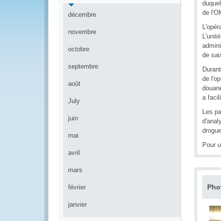
duquel
de l'O
décembre
L'opér
novembre
L'unit
admini
octobre
de sai
septembre
Durant
de l'o
août
douane
a faci
July
Les pa
juin
d'analy
drogue
mai
Pour u
avril
mars
Pho
février
janvier