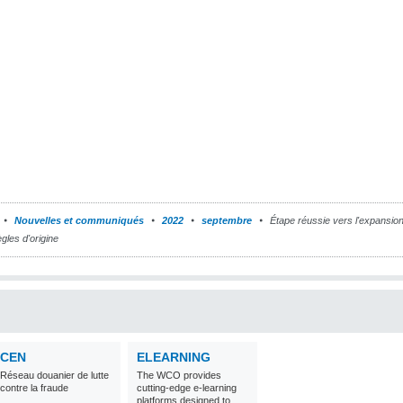
Nouvelles et communiqués
2022
septembre
Étape réussie vers l'expansion
gles d'origine
CEN
ELEARNING
Réseau douanier de lutte
The WCO provides
contre la fraude
cutting-edge e-learning
platforms designed to