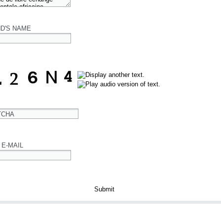
ND'S NAME
TCHA
 E-MAIL