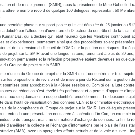
rmation et de renseignement (SMIR), sous la présidence de Mme Gabrielle Tra
n a attiré le nombre record de quelque 160 délégués, représentant 60 Membr
.
une première phase sur support papier qui s’est déroulée du 26 janvier au 9 fév
n a débuté par l’allocution d’ouverture du Directeur du contrôle et de la facilit
 Kumar Das, qui a déclaré qu’il était heureux que les Membres contribuent a
ues et d’expériences, permettant ainsi que des propositions soient présentées 
ision et de l’extension du Recueil de l’OMD sur la gestion des risques. Il a ég
 de projet sur la SMIR avait une longue histoire, remontant à plus de 20 ans, e
innovation permanente et la réflexion prospective étaient devenues en quelque
ue du Groupe de projet sur la SMIR
.
me réunion du Groupe de projet sur la SMIR s’est concentrée sur trois sujets
t sur les propositions de révision et de mise à jour du Recueil sur la gestion d
t soumises pour approbation à la 43ème session du Comité de la lutte contre l
roupes de rédaction s’est révélé très performant et a permis d’apporter d’impo
ions aux cinq domaines à risque identifiés précédemment. Le deuxième sujet 
té dans l’outil de visualisation des données CEN et la criminalité électroniqu
ais de la compétence du Groupe de projet sur la SMIR. Les délégués présent
ent entendu une présentation consacrée à l’opération Tin Can, un exemple im
’industrie du transport maritime en matière d’échange de données. Enfin, la ré
ité d’améliorer la collecte et l’échange d’informations par le biais de l’assist
strative (AMA), avec un aperçu des efforts actuels et de la voie à suivre. Un