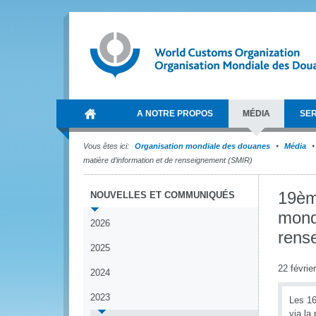
A NOTRE PROPOS
MÉDIA
SER
Vous êtes ici:
Organisation mondiale des douanes
Média
matière d’information et de renseignement (SMIR)
19ème
NOUVELLES ET COMMUNIQUÉS
mondi
2026
rens
2025
22 févrie
2024
2023
Les 16
via la