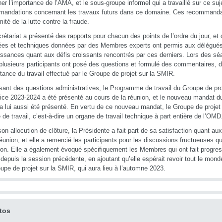
ner l’importance de l’AMA, et le sous-groupe informel qui a travaillé sur ce su
andations concernant les travaux futurs dans ce domaine. Ces recommanda
ité de la lutte contre la fraude.
rétariat a présenté des rapports pour chacun des points de l’ordre du jour, et
lées et techniques données par des Membres experts ont permis aux délégués 
ssances quant aux défis croissants rencontrés par ces derniers. Lors des s
plusieurs participants ont posé des questions et formulé des commentaires, d
rtance du travail effectué par le Groupe de projet sur la SMIR.
sant des questions administratives, le Programme de travail du Groupe de pro
cice 2023-2024 a été présenté au cours de la réunion, et le nouveau mandat du
 lui aussi été présenté. En vertu de ce nouveau mandat, le Groupe de projet
 de travail, c’est-à-dire un organe de travail technique à part entière de l’OMD
on allocution de clôture, la Présidente a fait part de sa satisfaction quant aux
réunion, et elle a remercié les participants pour les discussions fructueuses qu
on. Elle a également évoqué spécifiquement les Membres qui ont fait progre
l depuis la session précédente, en ajoutant qu’elle espérait revoir tout le mond
upe de projet sur la SMIR, qui aura lieu à l’automne 2023.
tos