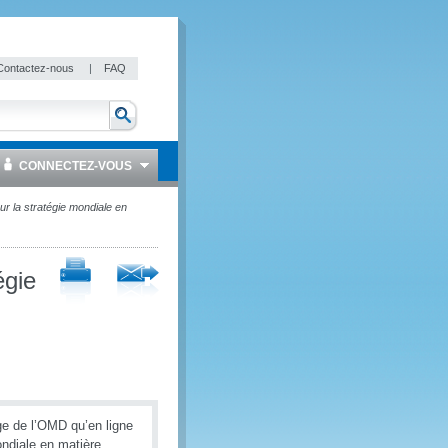
Contactez-nous
|
FAQ
CONNECTEZ-VOUS
r la stratégie mondiale en
égie
ège de l’OMD qu’en ligne
ondiale en matière