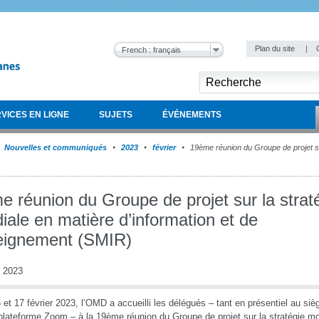
Plan du site
|
French : français
VICES EN LIGNE
SUJETS
ÉVÉNEMENTS
Nouvelles et communiqués
2023
février
19ème réunion du Groupe de projet su
 réunion du Groupe de projet sur la strat
ale en matière d’information et de
eignement (SMIR)
r 2023
 et 17 février 2023, l’OMD a accueilli les délégués – tant en présentiel au si
 plateforme Zoom – à la 19ème réunion du Groupe de projet sur la stratégie m