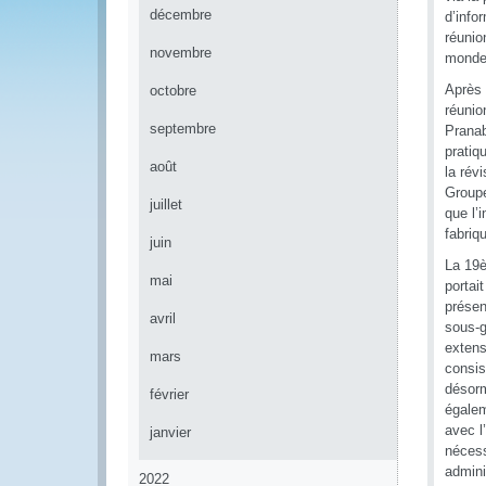
décembre
d’info
réunio
novembre
monde
Après 
octobre
réunio
septembre
Pranab
pratiq
août
la rév
Groupe
juillet
que l’
fabriq
juin
La 19è
mai
portai
présen
avril
sous-g
extens
mars
consis
désorm
février
égalem
avec l
janvier
nécess
admini
2022