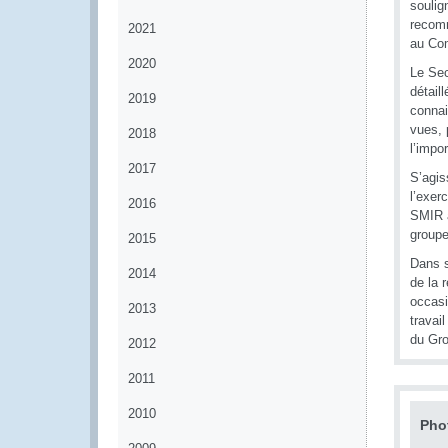
soulig
recomm
2021
au Com
2020
Le Sec
détail
2019
connai
vues, 
2018
l’impo
2017
S’agis
l’exer
2016
SMIR a
groupe
2015
Dans s
2014
de la 
occasi
2013
travai
du Gro
2012
2011
2010
Pho