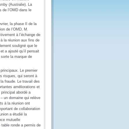
mby (Australie). La
es de l’OMD dans le
rier, la phase II de la
ation de l’OMD, M.
ctivement à l’échange de
à la réunion aux fins de
alement souligné que le
t a ajouté qu’il pensait
 sorte la marque de
 principaux. Le premier
es risques, qui seront à
a fraude. Le travail des
rtantes améliorations et
principal abordé a
e – un domaine qui relève
s à la réunion ont
portant de collaboration
union a étudié la
ance mutuelle
e table ronde a permis de