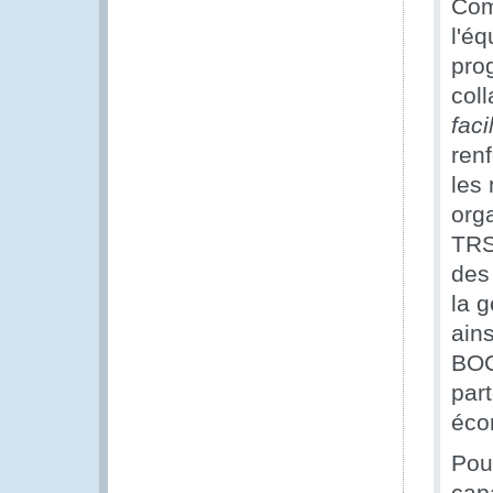
Com
l'éq
pro
col
fac
ren
les
org
TRS,
des
la 
ains
BOC
part
éco
Pou
cap