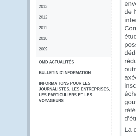
envo
2013
de 
2012
int
Con
2011
étu
2010
poss
2009
déd
réd
OMD ACTUALITÉS
out
BULLETIN D’INFORMATION
axé
INFORMATIONS POUR LES
insc
JOURNALISTES, LES ENTREPRISES,
éch
LES PARTICULIERS ET LES
VOYAGEURS
gou
réf
d'ét
La 