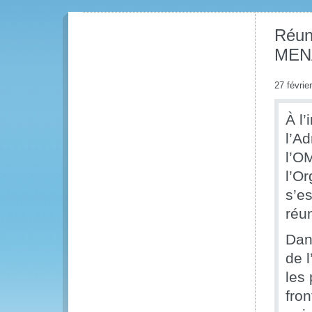
Réun
MENA
27 févrie
À l’
l’A
l’O
l’O
s’es
réu
Dan
de 
les
fron