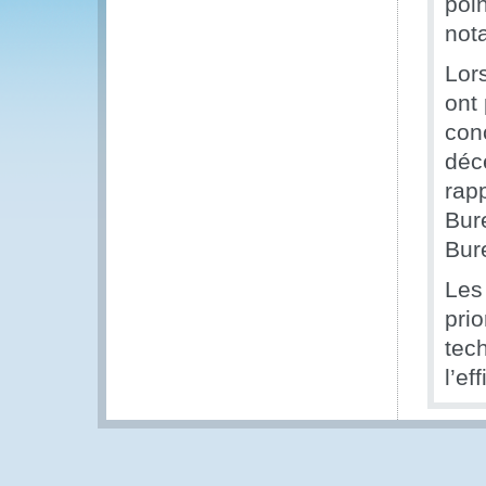
poin
not
Lor
ont
con
déc
rap
Bur
Bur
Les
pri
tech
l’ef