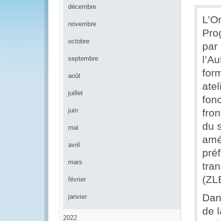
décembre
L’O
novembre
Pro
octobre
par
l’Au
septembre
for
août
atel
juillet
fon
juin
fro
du s
mai
amé
avril
pré
mars
tra
(ZL
février
Dan
janvier
de l
2022