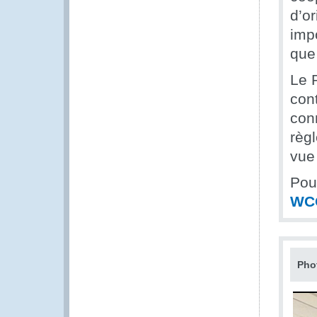
d’o
impo
que 
Le 
con
con
règl
vue
Pour
WC
Pho