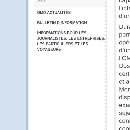
cap
2009
l’in
OMD ACTUALITÉS
d’or
BULLETIN D’INFORMATION
Dura
INFORMATIONS POUR LES
per
JOURNALISTES, LES ENTREPRISES,
opé
LES PARTICULIERS ET LES
d’un
VOYAGEURS
l’O
Dos
cert
et a
Mem
dis
exa
suj
conn
coo