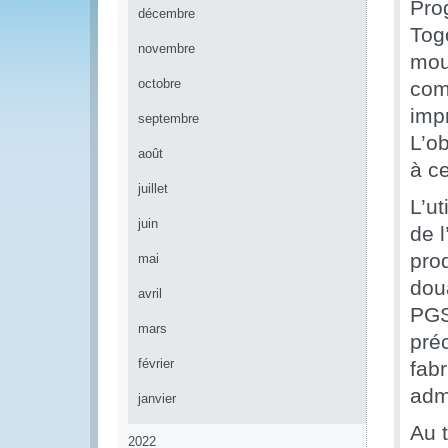
Pro
décembre
Togo
novembre
mou
octobre
comp
impr
septembre
L’ob
août
à c
juillet
L’u
juin
de l
prod
mai
dou
avril
PGS
mars
pré
février
fab
adm
janvier
Au 
2022