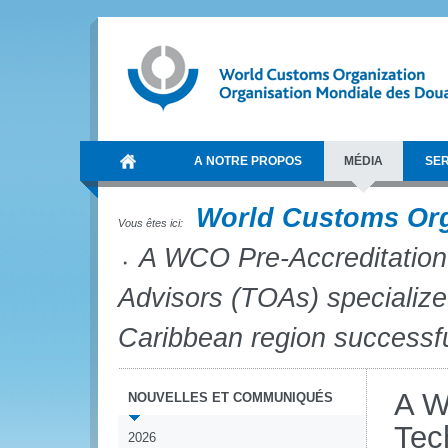
A NOTRE PROPOS
MÉDIA
SER
World Customs Or
Vous êtes ici:
A WCO Pre-Accreditation 
Advisors (TOAs) specializ
Caribbean region successf
A W
NOUVELLES ET COMMUNIQUÉS
Tec
2026