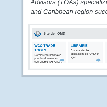
Advisors (TOAs) speciali
and Caribbean region succ
Site de l'OMD
WCO TRADE
LIBRAIRIE
TOOLS
Commandez les
publications de l'OMD en
Normes internationales
ligne
pour les douanes en un
seul endroit: SH, Origine
et Valeur