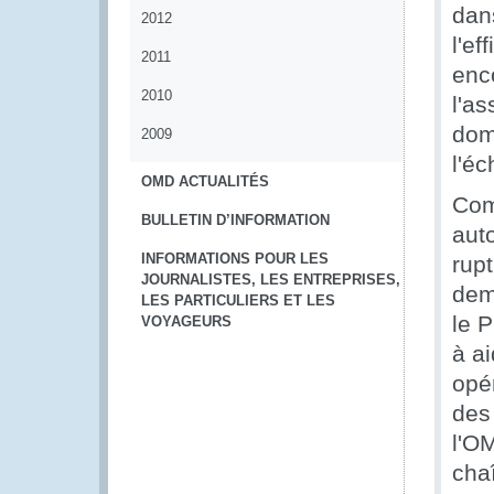
dans
2012
l'ef
2011
enc
2010
l'a
dom
2009
l'é
OMD ACTUALITÉS
Com
BULLETIN D’INFORMATION
auto
INFORMATIONS POUR LES
rup
JOURNALISTES, LES ENTREPRISES,
dem
LES PARTICULIERS ET LES
le 
VOYAGEURS
à a
opé
des 
l'OM
chaî