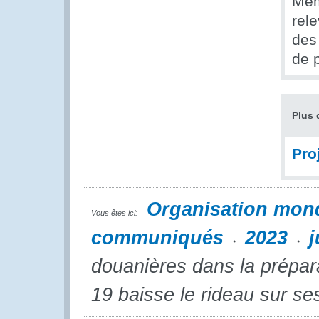
Mem
rele
des
de p
Plus 
Pro
Organisation mon
Vous êtes ici:
communiqués
2023
j
douanières dans la prépara
19 baisse le rideau sur ses