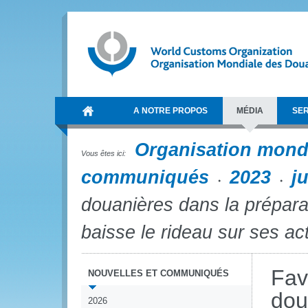
A NOTRE PROPOS
MÉDIA
SER
Organisation mond
Vous êtes ici:
communiqués
2023
j
douanières dans la prépara
baisse le rideau sur ses act
Fav
NOUVELLES ET COMMUNIQUÉS
dou
2026