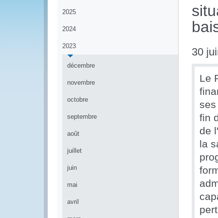
sit
2025
bai
2024
2023
30 ju
décembre
Le 
novembre
fin
octobre
ses 
fin 
septembre
de 
août
la s
juillet
pro
juin
for
adm
mai
cap
avril
pert