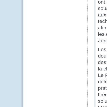
ont
sou
aux
tec
afi
les
aéri
Les
doua
des
la c
Le 
dél
prat
tiré
solu