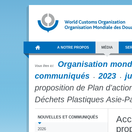
A NOTRE PROPOS
MÉDIA
SER
Organisation mond
Vous êtes ici:
communiqués
2023
j
proposition de Plan d’acti
Déchets Plastiques Asie-P
Acc
NOUVELLES ET COMMUNIQUÉS
prop
2026