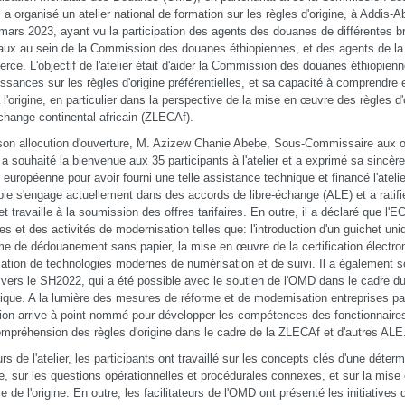
 a organisé un atelier national de formation sur les règles d'origine, à Addis-
mars 2023, ayant vu la participation des agents des douanes de différentes 
aux au sein de la Commission des douanes éthiopiennes, et des agents de l
ce. L'objectif de l'atelier était d'aider la Commission des douanes éthiopien
ssances sur les règles d'origine préférentielles, et sa capacité à comprendre et
à l'origine, en particulier dans la perspective de la mise en œuvre des règles d'
échange continental africain (ZLECAf).
on allocution d'ouverture, M. Azizew Chanie Abebe, Sous-Commissaire aux o
 a souhaité la bienvenue aux 35 participants à l'atelier et a exprimé sa sincère
n européenne pour avoir fourni une telle assistance technique et financé l'atelie
opie s'engage actuellement dans des accords de libre-échange (ALE) et a ratifi
et travaille à la soumission des offres tarifaires. En outre, il a déclaré que l'E
es et des activités de modernisation telles que: l'introduction d'un guichet uni
e de dédouanement sans papier, la mise en œuvre de la certification électroni
ication de technologies modernes de numérisation et de suivi. Il a également s
 vers le SH2022, qui a été possible avec le soutien de l'OMD dans le cadr
ique. A la lumière des mesures de réforme et de modernisation entreprises par 
ion arrive à point nommé pour développer les compétences des fonctionnaires
ompréhension des règles d'origine dans le cadre de la ZLECAf et d'autres ALE
rs de l'atelier, les participants ont travaillé sur les concepts clés d'une déter
ine, sur les questions opérationnelles et procédurales connexes, et sur la mise
ce de l'origine. En outre, les facilitateurs de l'OMD ont présenté les initiative