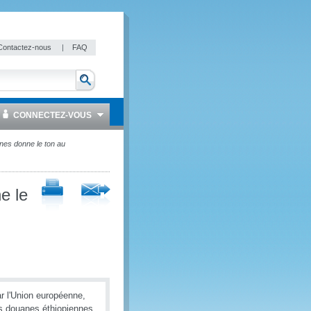
Contactez-nous
|
FAQ
CONNECTEZ-VOUS
es donne le ton au
e le
r l'Union européenne,
s douanes éthiopiennes