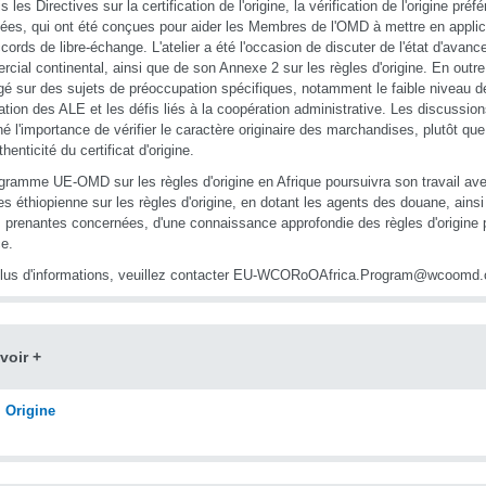
 les Directives sur la certification de l'origine, la vérification de l'origine préf
pées, qui ont été conçues pour aider les Membres de l'OMD à mettre en applica
cords de libre-échange. L'atelier a été l'occasion de discuter de l'état d'avan
cial continental, ainsi que de son Annexe 2 sur les règles d'origine. En outre,
é sur des sujets de préoccupation spécifiques, notamment le faible niveau 
isation des ALE et les défis liés à la coopération administrative. Les discussi
né l'importance de vérifier le caractère originaire des marchandises, plutôt qu
thenticité du certificat d'origine.
gramme UE-OMD sur les règles d'origine en Afrique poursuivra son travail a
s éthiopienne sur les règles d'origine, en dotant les agents des douane, ains
s prenantes concernées, d'une connaissance approfondie des règles d'origine
ce.
plus d'informations, veuillez contacter EU-WCORoOAfrica.Program@wcoomd.
voir +
Origine