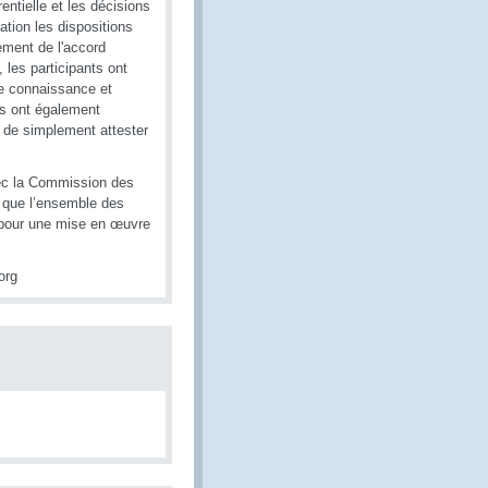
érentielle et les décisions
tion les dispositions
cement de l'accord
 les participants ont
de connaissance et
ons ont également
e de simplement attester
vec la Commission des
i que l’ensemble des
 pour une mise en œuvre
org