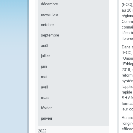
décembre
(ECC),
au 10 
novembre
région
Commer
octobre
connai
liées 
septembre
libre-
août
Dans s
l'ECC,
juillet
l'Unio
l'Ethi
juin
2019, 
réform
mai
systèm
l'appl
avril
rapide
mars
SH Afr
format
février
leur c
Au cou
janvier
l'orig
effica
2022