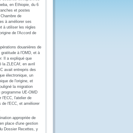
Abeba, en Ethiopie, du 6
branches et postes
a Chambre de
nes à améliorer ses
 à utiliser les règles
origine de l'Accord de
pérations douanières de
 gratitude à l'OMD, et à
r. Il a expliqué que
é la ZLECAf, en avril
CC avait entrepris des
que électronique, un
que de l'origine, et
ouligné la migration
e du programme UE-OMD
l'ECC, l'atelier de
 de l'ECC, et améliorer
.
mination appropriée de
 en place d'une gestion
s du Dossier Recettes, y