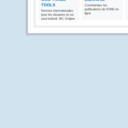
TOOLS
Commandez les
publications de l'OMD en
Normes internationales
ligne
pour les douanes en un
seul endroit: SH, Origine
et Valeur