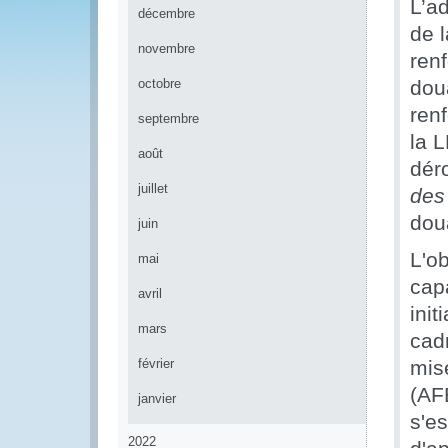
L’ad
décembre
de l
novembre
ren
octobre
dou
ren
septembre
la L
août
dér
juillet
des
dou
juin
L'ob
mai
cap
avril
ini
mars
cad
février
mis
(AF
janvier
s'es
2022