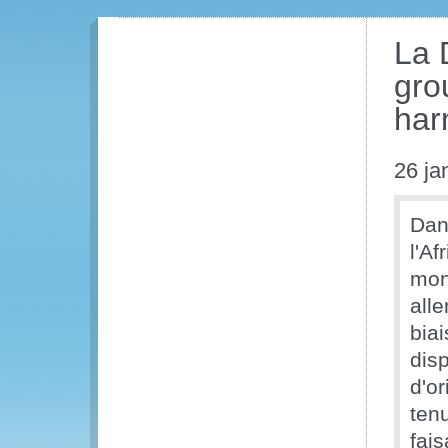
La 
gro
har
26 ja
Dan
l'Af
mon
all
biai
dis
d'or
tenu
fai