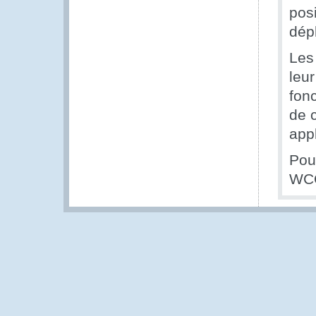
pos
dép
Les
leur
fon
de 
appl
Pour
WCO