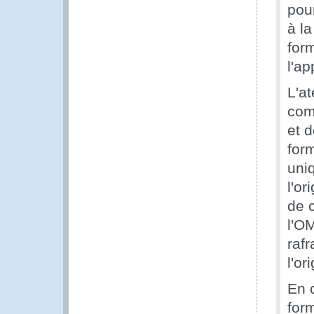
pou
à l
form
l'ap
L'at
com
et 
form
uni
l'or
de 
l'O
rafr
l'or
En c
for