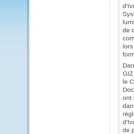
d'I
Syst
lum
de d
com
lor
for
Dan
GIZ
le 
Doc
ont 
dan
règ
d'I
de 