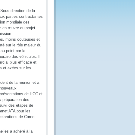
 Sous-direction de la
aux parties contractantes
tion mondiale des
e en œuvre du projet
mission
es, moins coûteuses et
sté sur le rôle majeur du
au point par la
oraire des véhicules. Il
cial plus efficace et
s et axées sur les
dent de la réunion et a
s nouveaux
résentations de l'ICC et
a préparation des
 suivi des étapes de
Carnet ATA pour les
éclarations de Carnet
elles a adhéré à la