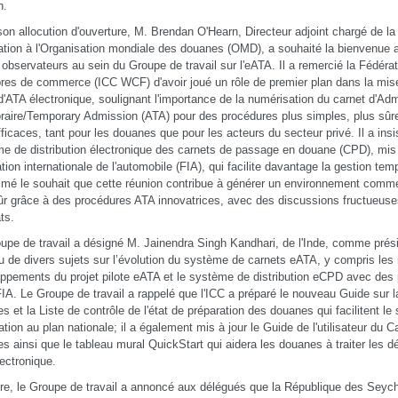
n.
on allocution d'ouverture, M. Brendan O'Hearn, Directeur adjoint chargé de la
tation à l'Organisation mondiale des douanes (OMD), a souhaité la bienvenue 
 observateurs au sein du Groupe de travail sur l'eATA. Il a remercié la Fédéra
es de commerce (ICC WCF) d'avoir joué un rôle de premier plan dans la mis
 d'ATA électronique, soulignant l'importance de la numérisation du carnet d'Ad
aire/Temporary Admission (ATA) pour des procédures plus simples, plus sûr
fficaces, tant pour les douanes que pour les acteurs du secteur privé. Il a insi
e de distribution électronique des carnets de passage en douane (CPD), mis 
tion internationale de l'automobile (FIA), qui facilite davantage la gestion temp
imé le souhait que cette réunion contribue à générer un environnement commer
ûr grâce à des procédures ATA innovatrices, avec des discussions fructueuse
ts.
upe de travail a désigné M. Jainendra Singh Kandhari, de l'Inde, comme prési
u de divers sujets sur l’évolution du système de carnets eATA, y compris le
ppements du projet pilote eATA et le système de distribution eCPD avec des p
FIA. Le Groupe de travail a rappelé que l'ICC a préparé le nouveau Guide sur l
s et la Liste de contrôle de l'état de préparation des douanes qui facilitent le
ation au plan nationale; il a également mis à jour le Guide de l'utilisateur du 
s ainsi que le tableau mural QuickStart qui aidera les douanes à traiter les d
ectronique.
re, le Groupe de travail a annoncé aux délégués que la République des Seych