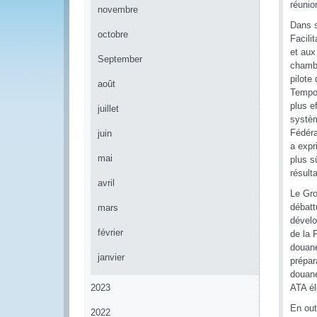
réunio
novembre
Dans s
octobre
Facili
et aux
September
chambr
pilote
août
Tempor
plus e
juillet
systèm
Fédéra
juin
a expr
mai
plus s
résulta
avril
Le Gro
débatt
mars
dévelo
février
de la 
douane
janvier
prépar
douane
2023
ATA él
En out
2022