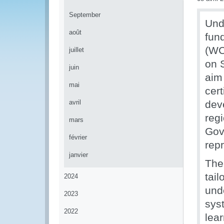
September
Und
août
fun
(WC
juillet
on S
juin
aim 
mai
cert
avril
dev
reg
mars
Gov
février
rep
janvier
The 
tai
2024
und
2023
syst
2022
lear