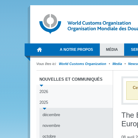
A NOTRE PROPOS
MÉDIA
SER
Vous êtes ici:
World Customs Organization
Media
News
NOUVELLES ET COMMUNIQUÉS
Ce
2026
2025
The 
décembre
Europ
novembre
octobre
08 avril 