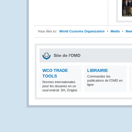
Vous êtes ici:
World Customs Organization
Media
New
Site de l'OMD
WCO TRADE
LIBRAIRIE
TOOLS
Commandez les
publications de l'OMD en
Normes internationales
ligne
pour les douanes en un
seul endroit: SH, Origine
et Valeur