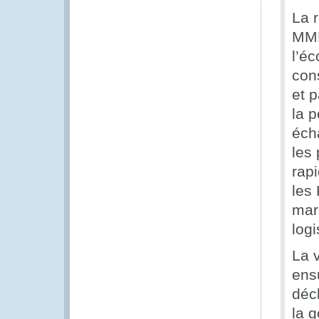
La 
MMP
l’é
con
et 
la p
éch
les
rapi
les
mar
logi
La 
ens
déc
la 