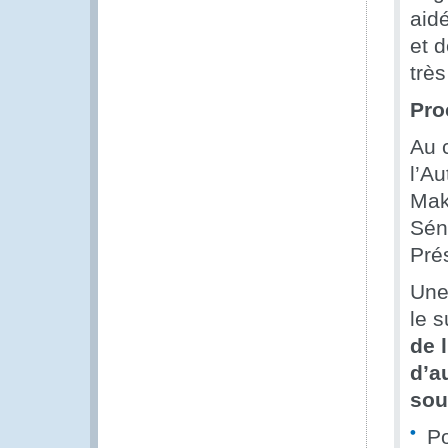
aidé
et 
très
Pro
Au 
l’A
Mak
Sén
Pré
Une 
le 
de 
d’a
sou
Po