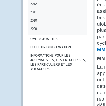
éga
2012
ass
2011
bes
2010
glo
2009
plu
par
OMD ACTUALITÉS
cyc
BULLETIN D’INFORMATION
MM
INFORMATIONS POUR LES
MMP
JOURNALISTES, LES ENTREPRISES,
LES PARTICULIERS ET LES
La 
VOYAGEURS
app
ont
cet
con
réaf
déf