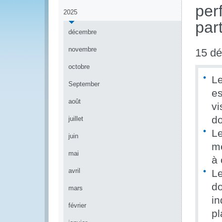
per
2025
par
décembre
novembre
15 d
octobre
L
September
es
août
vi
d
juillet
Le
juin
me
mai
à 
avril
L
do
mars
in
février
pl