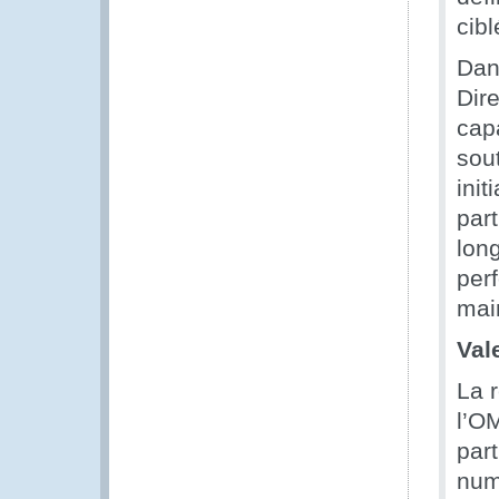
cib
Dan
Dir
cap
sou
init
par
long
per
mai
Val
La 
l’O
par
num