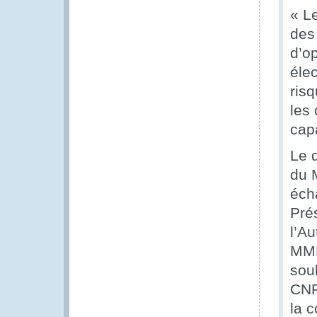
« L
des
d’o
éle
ris
les
cap
Le 
du 
éch
Pré
l’A
MMP
sou
CNF
la 