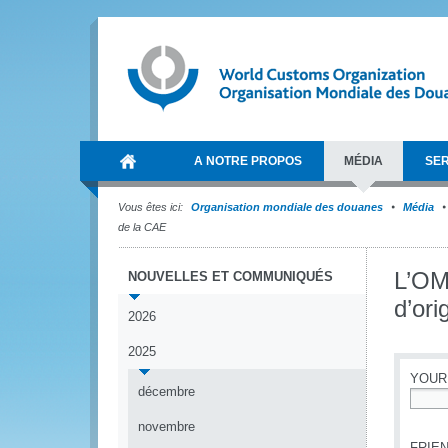
A NOTRE PROPOS
MÉDIA
SER
Vous êtes ici:
Organisation mondiale des douanes
Média
de la CAE
L’OMD
NOUVELLES ET COMMUNIQUÉS
d’ori
2026
2025
YOUR
décembre
*
novembre
FRIEN