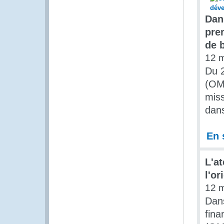
Dan
pre
de 
12 
Du 2
(OMD
miss
dans
En 
L'a
l'or
12 
Dans
fina