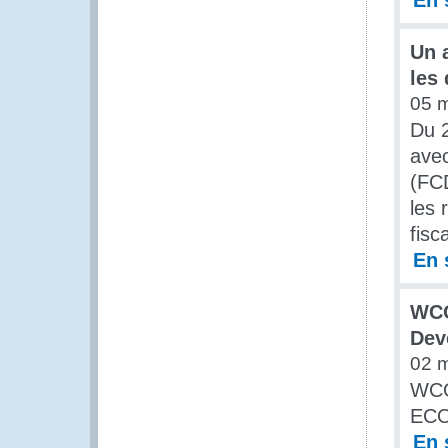
En 
Un a
les
05 
Du 2
avec
(FCD
les 
fisc
En 
WCO
Dev
02 
WCO
ECO
En 