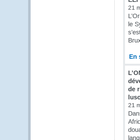
21 
L’O
le S
s’es
Brux
En 
L’O
dév
de r
lus
21 
Dan
Afri
dou
lang