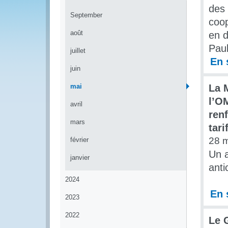
des 
September
coop
août
en d
Paul
juillet
En 
juin
mai
La M
l’OM
avril
ren
mars
tari
28 
février
Un a
janvier
anti
2024
En 
2023
2022
Le 