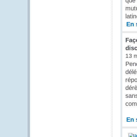
que 
mutu
lati
En 
Faç
dis
13 
Pend
délé
répo
dérè
sans
com
En 