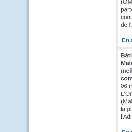
(OMD
part
cont
de l
En 
Bât
Mald
meil
com
06 
L'O
(Mal
la p
l’Ad