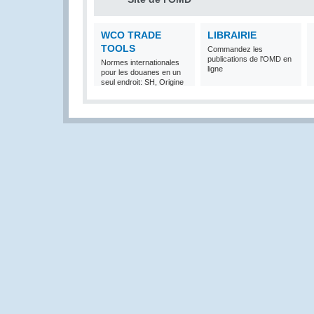
WCO TRADE
LIBRAIRIE
TOOLS
Commandez les
publications de l'OMD en
Normes internationales
ligne
pour les douanes en un
seul endroit: SH, Origine
et Valeur