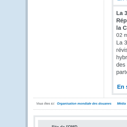
La 
Rép
la 
02 
La 3
révi
hybr
des 
part
En 
Vous êtes ici:
Organisation mondiale des douanes
Média
Site de l'OMD