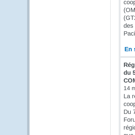
coop
(OMD
(GT
des 
Paci
En 
Rég
du 
CO
14 
La r
coop
Du 7
Foru
régi