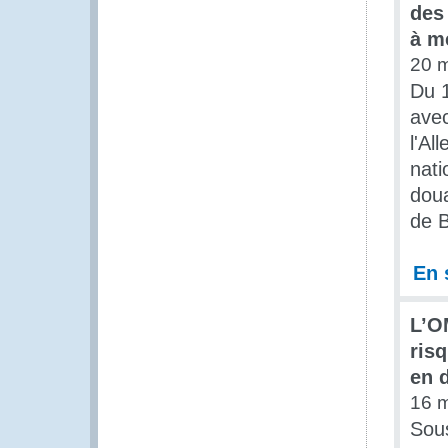
des
à me
20 
Du 
avec
l'Al
nati
doua
de B
En 
L’O
risq
en 
16 
Sous