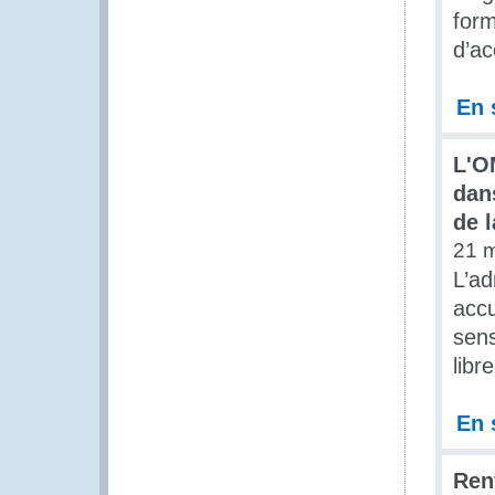
form
d’ac
En 
L'O
dan
de 
21 
L’ad
accu
sens
libr
En 
Ren