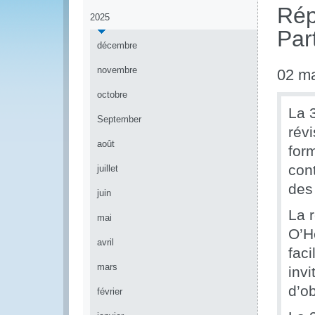
Rép
2025
Par
décembre
novembre
02 m
octobre
La 
September
rév
août
for
con
juillet
des
juin
La 
mai
O’He
avril
faci
mars
inv
d’ob
février