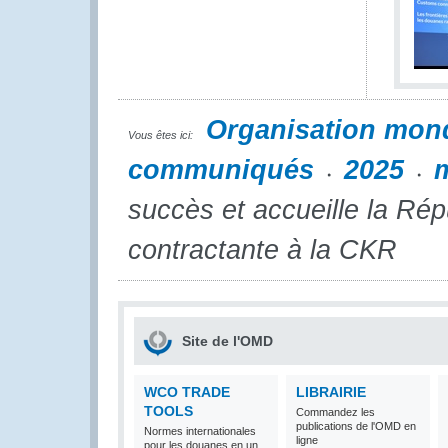
Organisation mon
Vous êtes ici:
communiqués
2025
succès et accueille la Ré
contractante à la CKR
Site de l'OMD
WCO TRADE
LIBRAIRIE
TOOLS
Commandez les
publications de l'OMD en
Normes internationales
ligne
pour les douanes en un