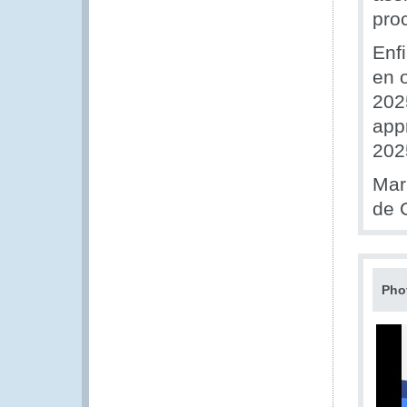
pro
Enf
en 
2025
app
202
Mar
de C
Pho