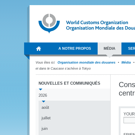
A NOTRE PROPOS
MÉDIA
SER
Vous êtes ici:
Organisation mondiale des douanes
Média
et dans le Caucase s'achève à Tokyo
Const
NOUVELLES ET COMMUNIQUÉS
cent
2026
août
YOUR
juillet
*
juin
FRIEN