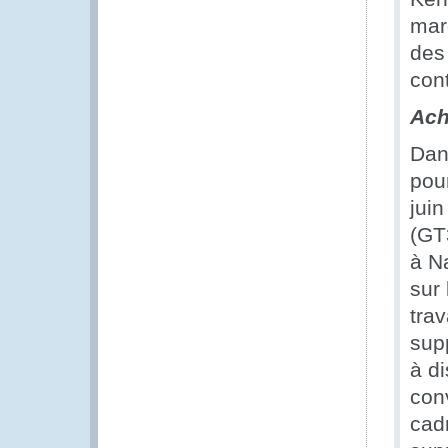
mar
des
cont
Ach
Dan
pour
juin
(GT
à N
sur
trav
supp
à d
con
cad