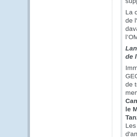
sup
La 
de 
dava
l’O
Lan
de 
Imm
GEO
de 
mem
Cam
le M
Tan
Les 
d'a