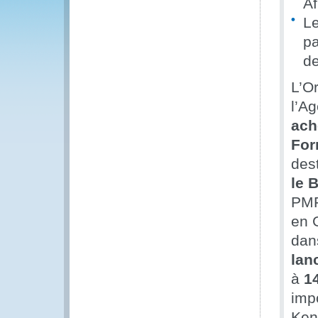
Af
Le
pa
de
L’O
l’A
ach
For
des
le 
PMF
en 
dan
lan
à
14
impo
Ken