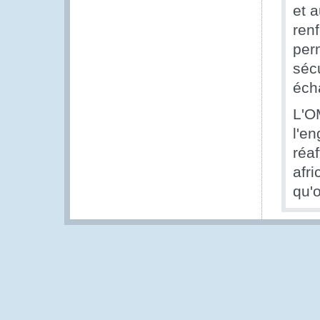
et a
ren
perm
sécu
éch
L'OM
l'en
réa
afri
qu'o