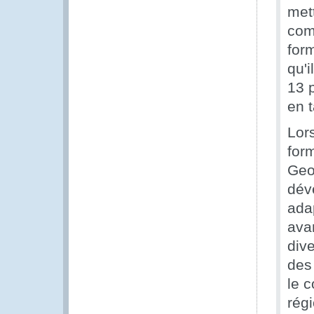
met
com
form
qu'
13 p
en 
Lor
for
Geo
dév
ada
ava
div
des
le 
rég