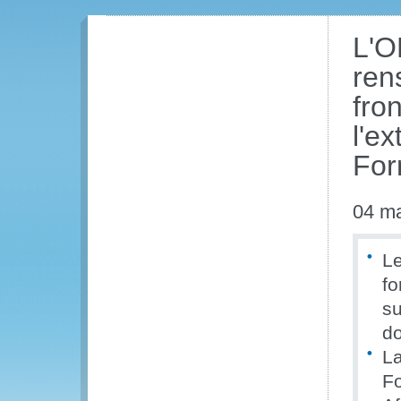
L'O
ren
fro
l'e
For
04 m
Le
fo
su
d
L
F