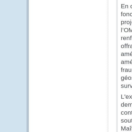
En 
fon
pro
l’O
renf
off
amél
amél
fra
géos
surv
L'e
dem
con
sou
Maî