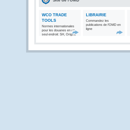
Site de l'OMD
WCO TRADE
LIBRAIRIE
TOOLS
Commandez les
publications de l'OMD en
Normes internationales
ligne
pour les douanes en un
seul endroit: SH, Origine
et Valeur