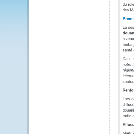
du rôl
des Me
Premie
La ses
douan
niveau
fentan
santé 
Dans s
notre 
région
interc
souten
Renfor
Lors d
diffus
douani
trafic
Allocu
Mark Z