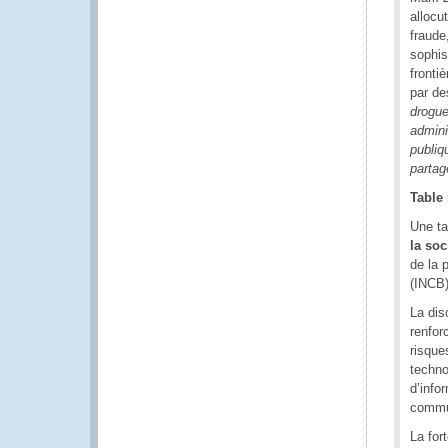
allocu
fraude
sophis
fronti
par de
drogue
admini
publiq
partag
Table
Une ta
la soc
de la 
(INCB)
La dis
renfor
risque
techno
d’info
commu
La for