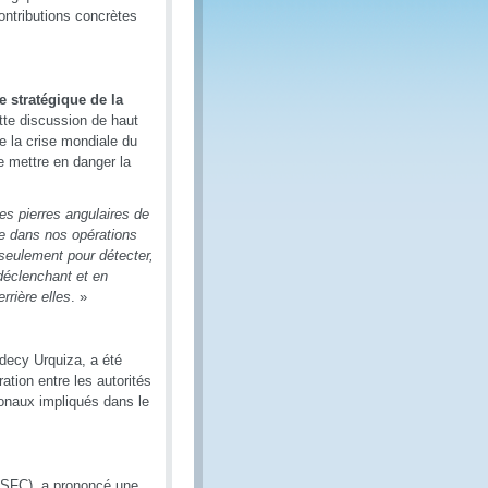
ontributions concrètes
le stratégique de la
te discussion de haut
re la crise mondiale du
e mettre en danger la
des pierres angulaires de
ide dans nos opérations
 seulement pour détecter,
 déclenchant et en
rrière elles
. »
decy Urquiza, a été
ation entre les autorités
ionaux impliqués dans le
(ASFC), a prononcé une