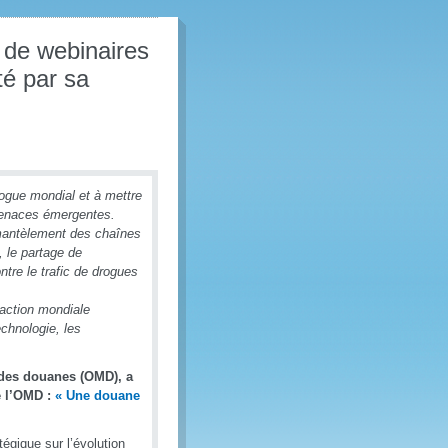
 de webinaires
té par sa
logue mondial et à mettre
 menaces émergentes.
émantèlement des chaînes
, le partage de
ntre le trafic de drogues
 action mondiale
chnologie, les
e des douanes (OMD), a
e l’OMD :
« Une douane
tégique sur l’évolution