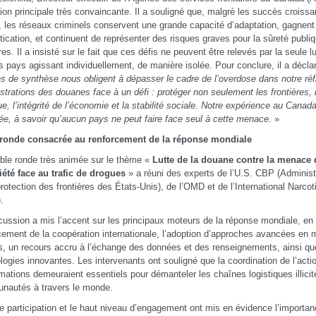
tion principale très convaincante. Il a souligné que, malgré les succès croissan
, les réseaux criminels conservent une grande capacité d’adaptation, gagnent
tication, et continuent de représenter des risques graves pour la sûreté publiq
ères. Il a insisté sur le fait que ces défis ne peuvent être relevés par la seule l
s pays agissant individuellement, de manière isolée. Pour conclure, il a décla
s de synthèse nous obligent à dépasser le cadre de l’overdose dans notre réfl
strations des douanes face à un défi : protéger non seulement les frontières,
ue, l’intégrité de l’économie et la stabilité sociale. Notre expérience au Canad
ée, à savoir qu’aucun pays ne peut faire face seul à cette menace.
»
 ronde consacrée au renforcement de la réponse mondiale
ble ronde très animée sur le thème «
Lutte de la douane contre la menace d
iété face au trafic de drogues
» a réuni des experts de l’U.S. CBP (Adminis
protection des frontières des États-Unis), de l’OMD et de l’International Narco
.
cussion a mis l’accent sur les principaux moteurs de la réponse mondiale, en p
cement de la coopération internationale, l’adoption d’approches avancées en 
s, un recours accru à l’échange des données et des renseignements, ainsi qu
logies innovantes. Les intervenants ont souligné que la coordination de l’acti
rmations demeuraient essentiels pour démanteler les chaînes logistiques illicit
nautés à travers le monde.
te participation et le haut niveau d’engagement ont mis en évidence l’importan