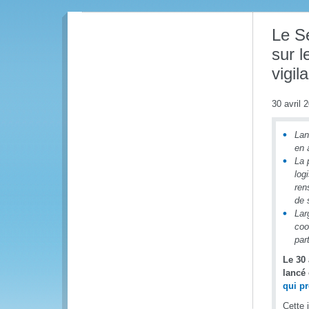
Le S
sur l
vigi
30 avril 
Lan
en 
La 
log
ren
de 
Lar
coo
par
Le 30 
lancé
qui pr
Cette 