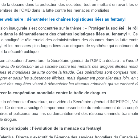
e de la douane dans la protection des sociétés, tout en mettant en avant les c
mbres de l’OMD dans la lutte contre les menaces mondiales.
r webinaire : démanteler les chaînes logistiques liées au fentanyl
sion inaugurale s’est concentrée sur le thème : «
Protéger la société : le rô
e dans le démantèlement des chaînes logistiques liées au fentanyl
»
.
Cet
 a souligné le rôle crucial des administrations des douanes dans la lutte cont
yl et les menaces plus larges liées aux drogues de synthèse qui continuent d
et la sécurité publique.
on allocution d’ouverture, le Secrétaire général de l’OMD a déclaré : «
l’une 
travail de protection de la société contre les méfaits des drogues illicites rés
ales et mondiales de lutte contre la fraude. Ces opérations sont conçues non
epter et saisir les substances illicites, mais également pour aller plus loin, en
ant des enquêtes visant à démanteler les réseaux criminels qui se cachent de
cer la coopération mondiale contre le trafic de drogues
e la cérémonie d’ouverture, une vidéo du Secrétaire général d’INTERPOL, Val
ée. Ce dernier a souligné l’importance essentielle du renforcement de la coopér
ères et policières aux fins du démantèlement des réseaux criminels transnat
 de drogue.
tion principale : l’évolution de la menace du fentanyl
elenika, Directeur exécutif de l’Agence des services frontaliers du Canada 