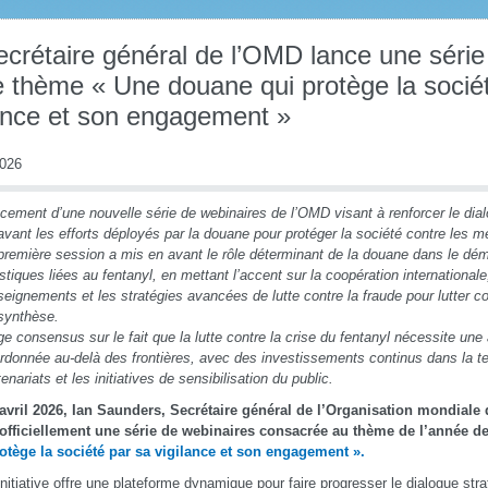
ecrétaire général de l’OMD lance une série
e thème « Une douane qui protège la socié
lance et son engagement »
2026
cement d’une nouvelle série de webinaires de l’OMD visant à renforcer le dia
avant les efforts déployés par la douane pour protéger la société contre les
première session a mis en avant le rôle déterminant de la douane dans le d
istiques liées au fentanyl, en mettant l’accent sur la coopération internationale
seignements et les stratégies avancées de lutte contre la fraude pour lutter co
synthèse.
ge consensus sur le fait que la lutte contre la crise du fentanyl nécessite une
rdonnée au-delà des frontières, avec des investissements continus dans la te
tenariats et les initiatives de sensibilisation du public.
avril 2026, Ian Saunders, Secrétaire général de l’Organisation mondial
 officiellement une série de webinaires consacrée au thème de l’année d
otège la société par sa vigilance et son engagement »
.
initiative offre une plateforme dynamique pour faire progresser le dialogue stra