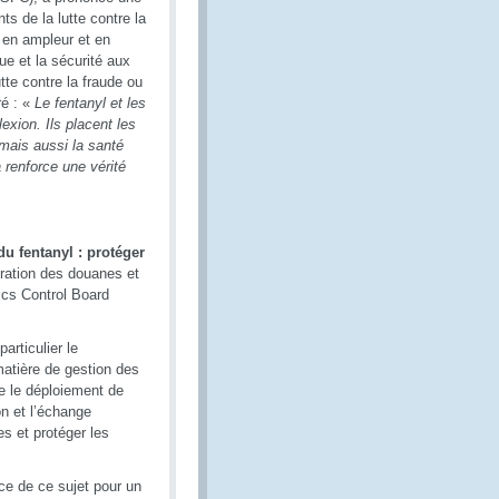
ts de la lutte contre la
 en ampleur et en
ue et la sécurité aux
utte contre la fraude ou
ré : «
Le fentanyl et les
exion. Ils placent les
 mais aussi la santé
a renforce une vérité
u fentanyl : protéger
tration des douanes et
tics Control Board
articulier le
matière de gestion des
e le déploiement de
on et l’échange
es et protéger les
ce de ce sujet pour un