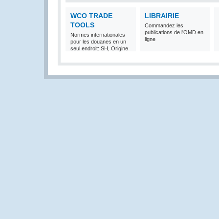
WCO TRADE
LIBRAIRIE
TOOLS
Commandez les
publications de l'OMD en
Normes internationales
ligne
pour les douanes en un
seul endroit: SH, Origine
et Valeur