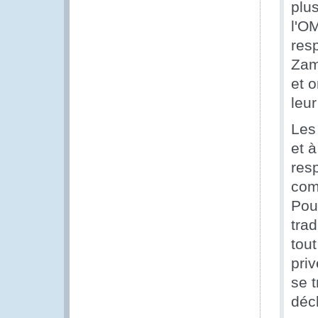
plu
l'O
res
Zam
et 
leur
Les
et à
resp
comm
Pou
trad
tout
priv
se 
décl