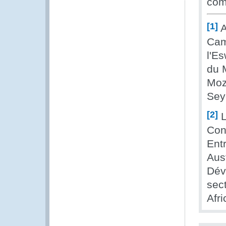
com
[1]
A
Cam
l'E
du M
Moz
Sey
[2]
L
Cons
Ent
Aus
Dév
sec
Afr