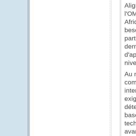
Ali
l'O
Afr
bes
par
der
d'a
niv
Au 
com
inte
exig
dét
bas
tec
ava