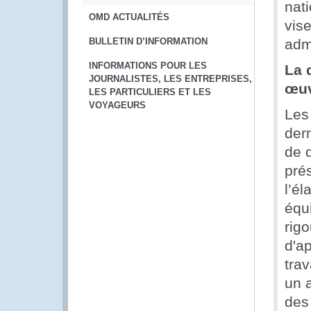
nat
OMD ACTUALITÉS
vis
BULLETIN D’INFORMATION
admi
INFORMATIONS POUR LES
La 
JOURNALISTES, LES ENTREPRISES,
œuv
LES PARTICULIERS ET LES
VOYAGEURS
Les
der
de 
prés
l’él
équi
rig
d'a
tra
un a
des