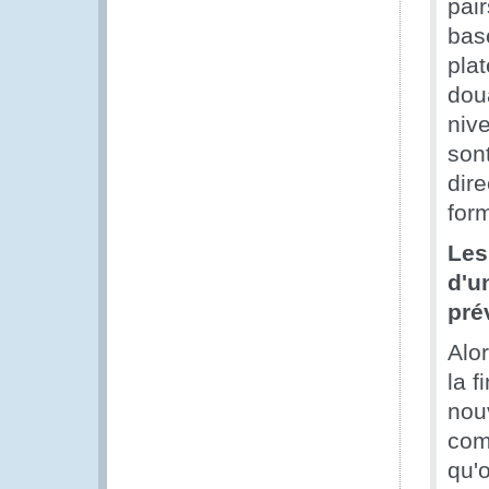
pai
bas
pla
dou
niv
sont
dir
for
Les
d'u
pré
Alo
la f
nou
com
qu'