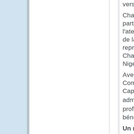
ver
Cha
part
l'a
de 
rep
Cha
Nige
Ave
Com
Cap-
adm
pro
bén
Un 