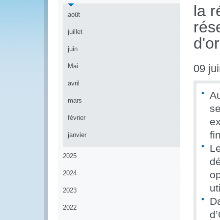
la 
août
rés
juillet
d'o
juin
Mai
09 ju
avril
Au
mars
se
février
ex
fi
janvier
Le
2025
dé
op
2024
ut
2023
D
2022
d’