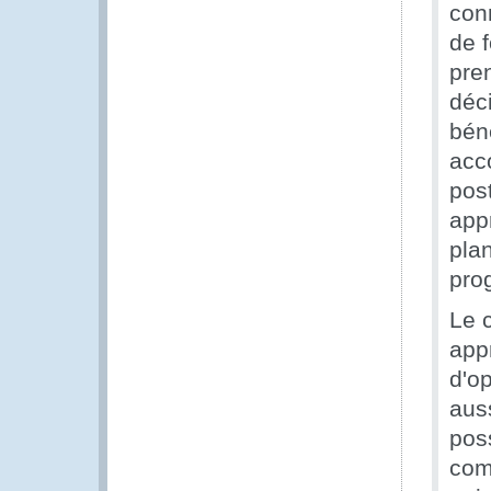
con
de f
pre
déci
bén
acc
post
appr
pla
pro
Le c
app
d'o
auss
poss
com