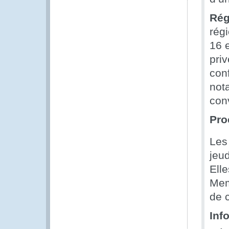
Rég
rég
16 e
pri
con
not
con
Pro
Les
jeu
Ell
Mem
de 
Inf