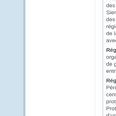
des
Sier
des
rég
de l
ave
Rég
orga
de 
ent
Rég
Pér
cent
pro
Prot
d’u