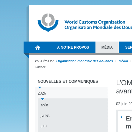
A NOTRE PROPOS
MÉDIA
SER
Vous êtes ici:
Organisation mondiale des douanes
Média
Conseil
L’OM
NOUVELLES ET COMMUNIQUÉS
avant
2026
02 juin 2
août
juillet
En
m
juin