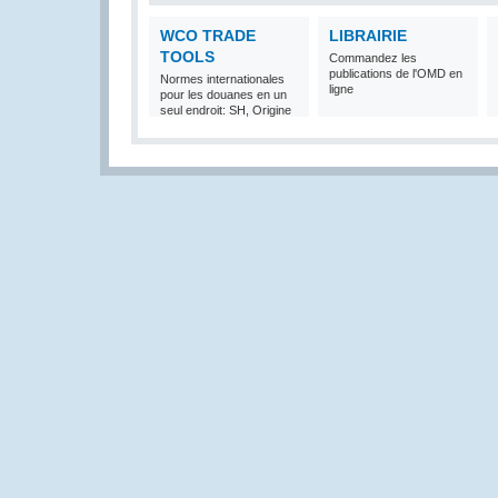
WCO TRADE
LIBRAIRIE
TOOLS
Commandez les
publications de l'OMD en
Normes internationales
ligne
pour les douanes en un
seul endroit: SH, Origine
et Valeur