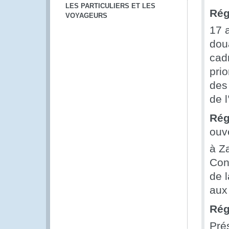
LES PARTICULIERS ET LES
Rég
VOYAGEURS
17 
dou
cadr
prio
des 
de 
Rég
ouv
à Za
Con
de l
aux
Rég
Pré