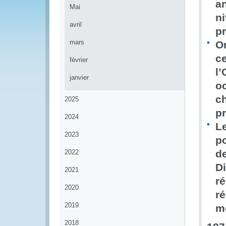
a
Mai
ni
avril
pr
mars
Or
c
février
l’
janvier
o
ch
2025
pr
2024
L
2023
po
de
2022
D
2021
ré
2020
ré
2019
m
2018