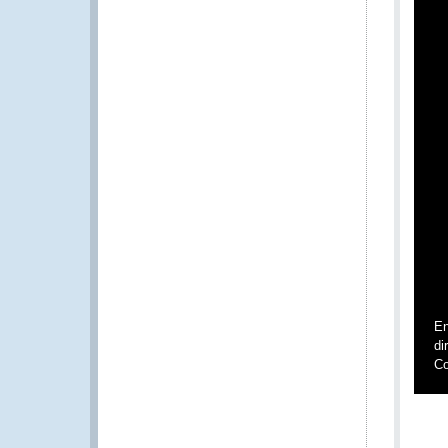
En
di
Co