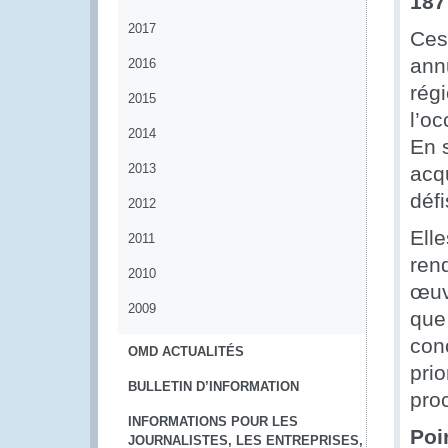
187
2017
Ces
ann
2016
rég
2015
l’o
2014
En 
2013
acq
déf
2012
Ell
2011
ren
2010
œuv
2009
que
conc
OMD ACTUALITÉS
prio
BULLETIN D’INFORMATION
pro
INFORMATIONS POUR LES
Poi
JOURNALISTES, LES ENTREPRISES,