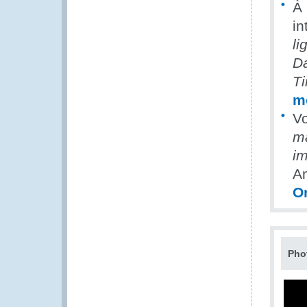
À 
in
li
D
T
m
Vo
ma
im
A
O
Pho