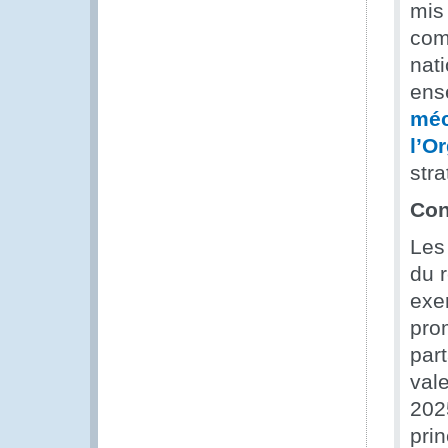
mis 
com
nat
ens
méc
l’O
stra
Con
Les
du 
exe
pro
par
val
202
prin