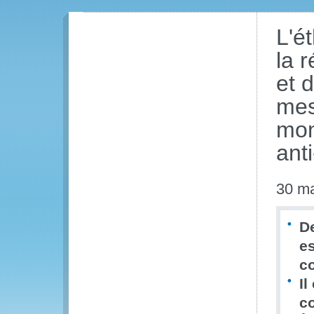
L'é
la 
et 
mes
mond
ant
30 m
De
es
co
Il
c