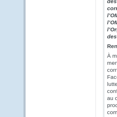
des
cor
l’O
l’O
l’O
des
Ren
À m
mena
corr
Face
lutt
con
au c
pro
com