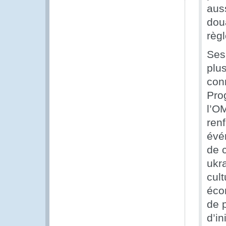
aus
doua
règ
Ses
plus
con
Pro
l’O
ren
évé
de 
ukr
cul
éco
de p
d’in