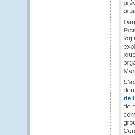
prév
org
Dans
Ric
log
expl
joue
org
Mem
S'a
dou
de 
de 
con
grou
Com