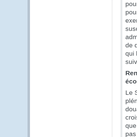
pou
pou
exe
sus
admi
de 
qui 
sui
Ren
éco
Le 
plén
doua
croi
que 
pas