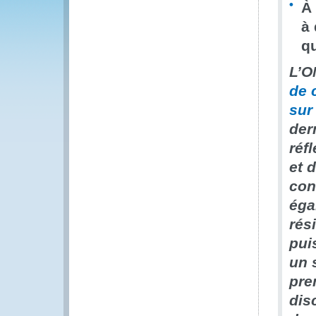
À 
à 
q
L’O
de 
sur 
der
réf
et 
con
éga
rés
pui
un 
pre
dis