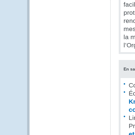
fac
pro
ren
mes
la 
l’O
En sa
Co
Éc
K
c
Li
P
e