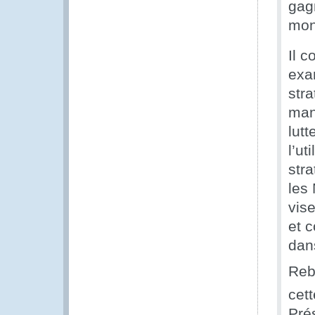
gag
mond
Il c
exa
stra
man
lutt
l’ut
stra
les
vise
et 
dan
Reb
cet
Pré