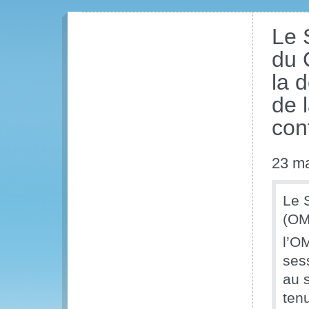
Le 
du 
la 
de 
con
23 m
Le 
(OM
l’OM
ses
au 
ten