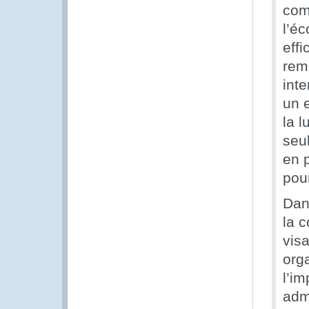
comm
l’é
effi
rem
int
un 
la l
seu
en 
pour
Dans
la 
visa
orga
l’i
admi