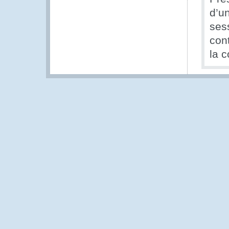
d’un
ses
cont
la c