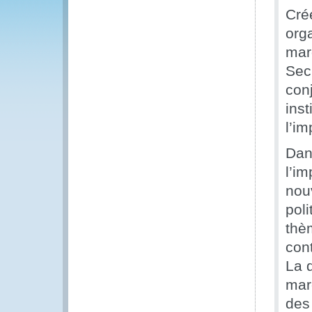
Créé
org
mar
Sec
con
inst
l’i
Dan
l’im
nouv
pol
thè
cont
La 
marc
des 