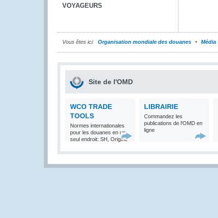
VOYAGEURS
Vous êtes ici:
Organisation mondiale des douanes
Média
Site de l'OMD
WCO TRADE
LIBRAIRIE
TOOLS
Commandez les
publications de l'OMD en
Normes internationales
ligne
pour les douanes en un
seul endroit: SH, Origine
et Valeur