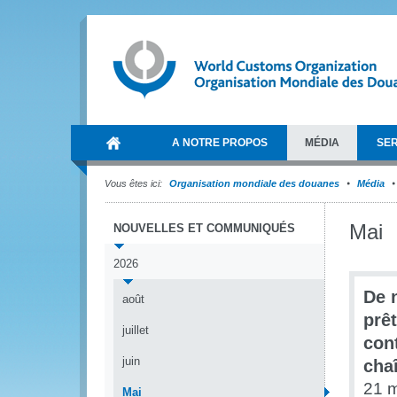
A NOTRE PROPOS
MÉDIA
SER
Vous êtes ici:
Organisation mondiale des douanes
Média
Mai
NOUVELLES ET COMMUNIQUÉS
2026
De 
août
prê
juillet
cont
juin
chaî
21 
Mai