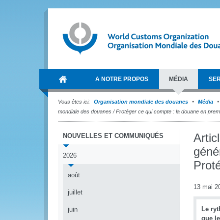
A NOTRE PROPOS
MÉDIA
SER
Vous êtes ici:
Organisation mondiale des douanes
Média
mondiale des douanes / Protéger ce qui compte : la douane en premi
Artic
NOUVELLES ET COMMUNIQUÉS
géné
2026
Proté
août
13 mai 2
juillet
Le ry
juin
que le