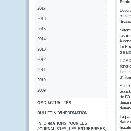
Renfo
2017
Depuis
œuvre 
2016
dispos
2015
commer
les me
2014
à conc
Le Pro
2013
d’élab
2012
L’OMD 
foncti
2011
Format
d’info
2010
Au cou
2009
assist
de l’O
douani
OMD ACTUALITÉS
douane
BULLETIN D’INFORMATION
La par
des ca
INFORMATIONS POUR LES
fiscal
JOURNALISTES, LES ENTREPRISES,