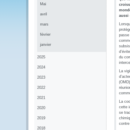
Mai
croiss
monde 
avril
aussi 
Lorsqu
mars
protèg
février
passe 
commer
janvier
subsis
d’évit
2025
du com
interc
2024
La vig
d’acte
2023
(OMD) 
2022
réunio
commun
2021
La coo
cette 
2020
se tra
2019
chimiq
contre 
2018