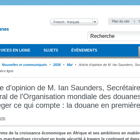
Plan du site
|
French : français
VICES EN LIGNE
SUJETS
ÉVÉNEMENTS
Nouvelles et communiqués
2026
Mai
Article d’opinion de M. Ian Saunders, Sec
ère ligne
le d’opinion de M. Ian Saunders, Secrétair
ral de l’Organisation mondiale des douanes
ger ce qui compte : la douane en première
026
thme de la croissance économique en Afrique et ses ambitions en matière
s marchandises circulent en toute sécurité à travers le continent et dans