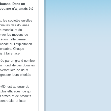
a douane. Dans un
 douane n’a jamais été
, les sociétés qu’elles
ionnaires des douanes
e mondial et du
server les moyens de
étion : elle permet
monde où l’exploitation
spensable. Chaque
is à faire face.
surée par un grand nombre
tion mondiale des douanes
uveront lors de deux
resser leurs priorités
l’OMD, est au cœur de
 plus efficaces, ce qui
 d’armes et de produits
ntrefaits et lutte