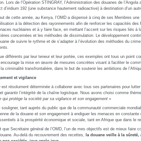
ion. Lors de l’Opération STINGRAY, l’Administration des douanes de l’Angola
t d’iridium 192 (une substance hautement radioactive) à destination d’un aut
ut de cette année, au Kenya, l’OMD a dispensé à cinq de ses Membres une 
ilisation à la détection des rayonnements afin de renforcer les capacités des 
naces nucléaires et à y faire face, en mettant l’accent sur les risques liés à 
ières concernées et les méthodes de dissimulation. Le développement conti
ouane de suivre le rythme et de s’adapter à l’évolution des méthodes du crime
ents.
ue différents par leur teneur et leur portée, ces exemples ont tous un point 
encourage la mise en œuvre de mesures concrètes visant à faciliter le commer
 la criminalité transfrontalière, dans le but de soutenir les ambitions de l’Afriq
ement et vigilance
est résolument déterminée à collaborer avec tous ses partenaires pour lutte
te et garantir l’intégrité de la chaîne logistique. Nous avons choisi comme thè
 qui protège la société par sa vigilance et son engagement
»
e souligner, tant auprès du public que de la communauté commerciale mondiale
ienne de la douane et son engagement à endiguer les menaces en constante é
ssentiels à la prospérité économique et sociale, tant en Afrique que dans le 
t que Secrétaire général de l’OMD, l’un de mes objectifs est de mieux faire con
douane. Au-delà du recouvrement des recettes,
la douane veille à la sûreté, 
e nos sociétés, jour après jour.