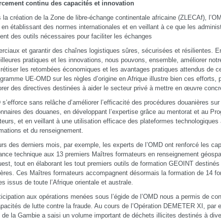
rcement continu des capacités et innovation
 la création de la Zone de libre-échange continentale africaine (ZLECAf), l’
en établissant des normes internationales et en veillant à ce que les adminis
ent des outils nécessaires pour faciliter les échanges
ciaux et garantir des chaînes logistiques sûres, sécurisées et résilientes.
illeures pratiques et les innovations, nous pouvons, ensemble, améliorer notre 
rétiser les retombées économiques et les avantages pratiques attendus de c
gramme UE-OMD sur les règles d’origine en Afrique illustre bien ces efforts, p
orer des directives destinées à aider le secteur privé à mettre en œuvre con
s’efforce sans relâche d’améliorer l’efficacité des procédures douanières sur 
onnaires des douanes, en développant l’expertise grâce au mentorat et au P
eurs, et en veillant à une utilisation efficace des plateformes technologiques
rmations et du renseignement.
rs des derniers mois, par exemple, les experts de l’OMD ont renforcé les cap
ance technique aux 13 premiers Maîtres formateurs en renseignement géospa
uest, tout en élaborant les tout premiers outils de formation GEOINT destinés
ères. Ces Maîtres formateurs accompagnent désormais la formation de 14 fo
s issus de toute l’Afrique orientale et australe.
ticipation aux opérations menées sous l’égide de l’OMD nous a permis de con
pacités de lutte contre la fraude. Au cours de l’Opération DEMETER XI, par e
e de la Gambie a saisi un volume important de déchets illicites destinés à d