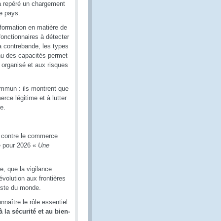
 a repéré un chargement
re pays.
formation en matière de
fonctionnaires à détecter
la contrebande, les types
nu des capacités permet
 organisé et aux risques
commun : ils montrent que
ce légitime et à lutter
ue.
r contre le commerce
me pour 2026 «
Une
, que la vigilance
volution aux frontières
reste du monde.
naître le rôle essentiel
à la sécurité et au bien-