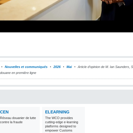
Nouvelles et communiqués
2026
Mai
Article d’opinion de M. Ian Saunders, 
 douane en première ligne
CEN
ELEARNING
Réseau douanier de lutte
The WCO provides
contre la fraude
cutting-edge e-learning
platforms designed to
empower Customs