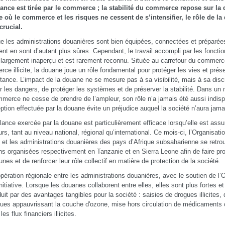
ance est tirée par le commerce ; la stabilité du commerce repose sur l
où le commerce et les risques ne cessent de s’intensifier, le rôle de la
crucial.
e les administrations douanières sont bien équipées, connectées et préparées
ent en sont d’autant plus sûres. Cependant, le travail accompli par les fonct
largement inaperçu et est rarement reconnu. Située au carrefour du commerc
ce illicite, la douane joue un rôle fondamental pour protéger les vies et pré
tance. L’impact de la douane ne se mesure pas à sa visibilité, mais à sa discr
er les dangers, de protéger les systèmes et de préserver la stabilité. Dans un 
merce ne cesse de prendre de l’ampleur, son rôle n’a jamais été aussi indi
eption effectuée par la douane évite un préjudice auquel la société n’aura jama
ilance exercée par la douane est particulièrement efficace lorsqu’elle est as
urs, tant au niveau national, régional qu’international. Ce mois-ci, l’Organisa
et les administrations douanières des pays d’Afrique subsaharienne se retro
ns organisées respectivement en Tanzanie et en Sierra Leone afin de faire prog
es et de renforcer leur rôle collectif en matière de protection de la société.
pération régionale entre les administrations douanières, avec le soutien de 
initiative. Lorsque les douanes collaborent entre elles, elles sont plus fortes et
duit par des avantages tangibles pour la société : saisies de drogues illicites,
ues appauvrissant la couche d'ozone, mise hors circulation de médicaments co
les flux financiers illicites.