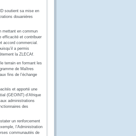
OMD soutient sa mise en
trations douanières
 En mettant en commun
efficacité et contribuer
et accord commercial.
uisqu’il a permis
crètement la ZLECAf.
le terrain en formant les
rogramme de Maîtres
 aux fins de l’échange
acités et apporté une
tial (GEOINT) d’Afrique
 aux administrations
nctionnaires des
stater un renforcement
xemple, l’Administration
iverses communautés de