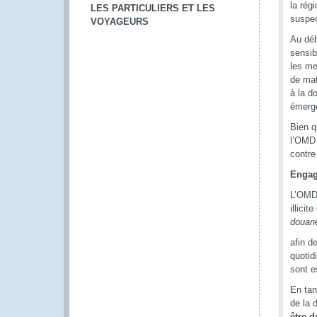
la rég
LES PARTICULIERS ET LES
suspec
VOYAGEURS
Au déb
sensib
les me
de mat
à la d
émerg
Bien q
l’OMD 
contre
Engag
L’OMD 
illici
douane
afin d
quotid
sont e
En tan
de la 
être d