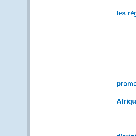
les rè
promot
Afriq