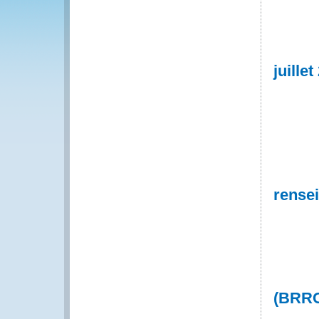
juillet
rense
(BRR