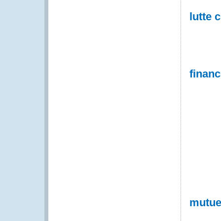
lutte 
finan
mutue