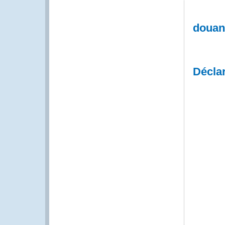
douane
Décla