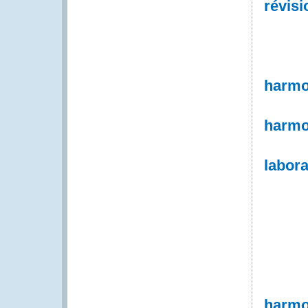
révisi
harmo
harmo
labor
harmo