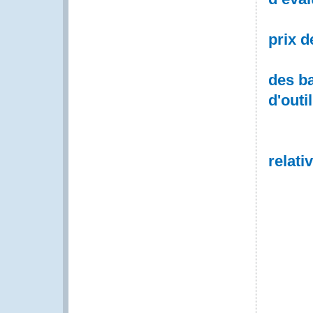
prix d
des ba
d'outi
relati