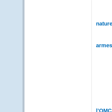
nature
armes 
l’OMC 