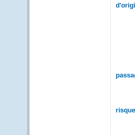
d'orig
passa
risqu