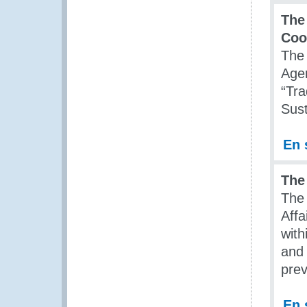
The
Coo
The
Agen
“Tra
Sust
En 
The
The 
Affa
wit
and 
pre
En 