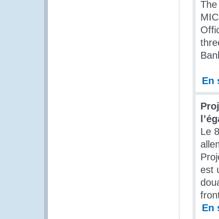
The 
MIC
Offi
thr
Bank
En 
Proj
l’ég
Le 8
alle
Proj
est 
doua
fron
En 