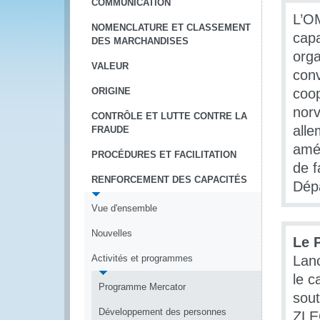
COMMUNICATION
L’OM
NOMENCLATURE ET CLASSEMENT
capa
DES MARCHANDISES
org
VALEUR
conv
ORIGINE
coop
norv
CONTRÔLE ET LUTTE CONTRE LA
alle
FRAUDE
amér
PROCÉDURES ET FACILITATION
de f
RENFORCEMENT DES CAPACITÉS
Dépa
Vue d'ensemble
Nouvelles
Le 
Activités et programmes
Lan
le c
Programme Mercator
sout
Développement des personnes
ZLEC