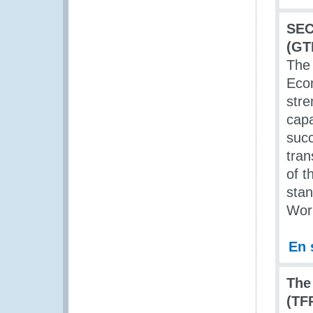
SEC
(GT
The 
Econ
stre
capa
succ
tran
of t
stan
Worl
En 
The
(TF