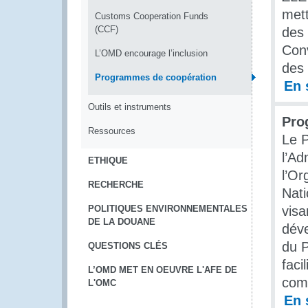
mett
Customs Cooperation Funds
(CCF)
des 
Conv
L’OMD encourage l’inclusion
des
Programmes de coopération
En 
Outils et instruments
Pr
Ressources
Le 
l’Ad
ETHIQUE
l’Or
RECHERCHE
Nat
POLITIQUES ENVIRONNEMENTALES
visa
DE LA DOUANE
déve
du P
QUESTIONS CLÉS
faci
L’OMD MET EN OEUVRE L'AFE DE
com
L'OMC
En 