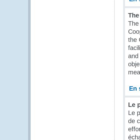
The
The 
Coo
the 
faci
and 
obje
meas
En 
Le 
Le p
de c
effo
écha