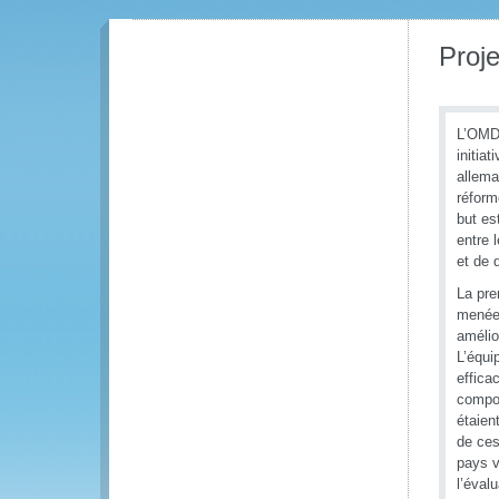
Proje
L’OMD 
initia
allema
réform
but es
entre 
et de 
La pre
menée 
amélio
L’équi
effica
compos
étaien
de ces
pays v
l’éval