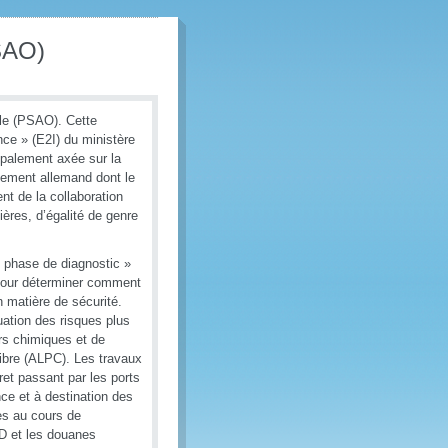
PSAO)
ale (PSAO). Cette
ance » (E2I) du ministère
ipalement axée sur la
nement allemand dont le
nt de la collaboration
ères, d’égalité de genre
« phase de diagnostic »
 pour déterminer comment
n matière de sécurité.
uation des risques plus
urs chimiques et de
libre (ALPC). Les travaux
ret passant par les ports
ce et à destination des
es au cours de
D et les douanes