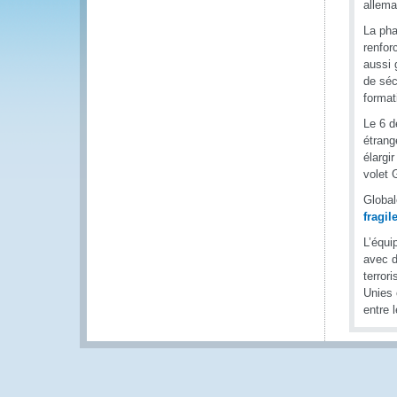
allem
La pha
renfor
aussi 
de séc
format
Le 6 d
étrang
élargi
volet
Global
fragil
L’équi
avec d
terror
Unies 
entre 