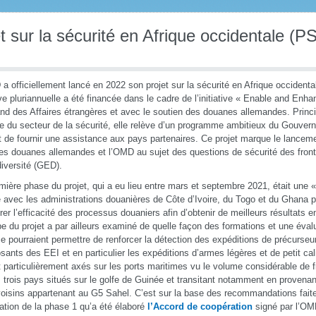
t sur la sécurité en Afrique occidentale (
a officiellement lancé en 2022 son projet sur la sécurité en Afrique occident
tive pluriannuelle a été financée dans le cadre de l’initiative « Enable and Enh
nd des Affaires étrangères et avec le soutien des douanes allemandes. Princ
e du secteur de la sécurité, elle relève d’un programme ambitieux du Gouver
t de fournir une assistance aux pays partenaires. Ce projet marque le lanceme
les douanes allemandes et l’OMD au sujet des questions de sécurité des fronti
diversité (GED).
mière phase du projet, qui a eu lieu entre mars et septembre 2021, était une 
avec les administrations douanières de Côte d’Ivoire, du Togo et du Ghana
rer l’efficacité des processus douaniers afin d’obtenir de meilleurs résultats e
pe du projet a par ailleurs examiné de quelle façon des formations et une éval
ce pourraient permettre de renforcer la détection des expéditions de précurse
ants des EEI et en particulier les expéditions d’armes légères et de petit ca
t particulièrement axés sur les ports maritimes vu le volume considérable de f
 trois pays situés sur le golfe de Guinée et transitant notamment en provenan
oisins appartenant au G5 Sahel. C’est sur la base des recommandations fait
uation de la phase 1 qu’a été élaboré
l’Accord de coopération
signé par l’OM