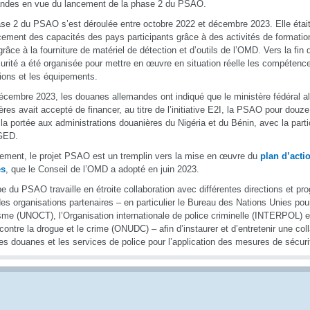
andes en vue du lancement de la phase 2 du PSAO.
se 2 du PSAO s’est déroulée entre octobre 2022 et décembre 2023. Elle était
cement des capacités des pays participants grâce à des activités de formation
grâce à la fourniture de matériel de détection et d’outils de l’OMD. Vers la fin 
urité a été organisée pour mettre en œuvre en situation réelle les compéten
ions et les équipements.
écembre 2023, les douanes allemandes ont indiqué que le ministère fédéral a
ères avait accepté de financer, au titre de l’initiative E2I, la PSAO pour douz
r la portée aux administrations douanières du Nigéria et du Bénin, avec la part
 GED.
ement, le projet PSAO est un tremplin vers la mise en œuvre du
plan d’actio
es
, que le Conseil de l’OMD a adopté en juin 2023.
pe du PSAO travaille en étroite collaboration avec différentes directions et 
es organisations partenaires – en particulier le Bureau des Nations Unies pour 
isme (UNOCT), l’Organisation internationale de police criminelle (INTERPOL) e
contre la drogue et le crime (ONUDC) – afin d’instaurer et d’entretenir une col
les douanes et les services de police pour l’application des mesures de sécurit