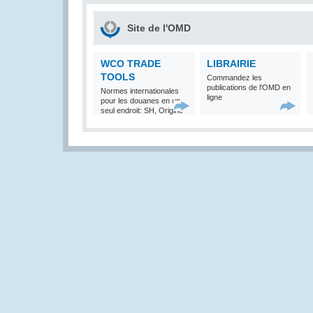
Site de l'OMD
WCO TRADE
LIBRAIRIE
TOOLS
Commandez les
publications de l'OMD en
Normes internationales
ligne
pour les douanes en un
seul endroit: SH, Origine
et Valeur