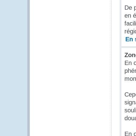
De p
en é
faci
régi
En 
Zon
En c
phén
mond
Cepe
sign
soul
dou
En o