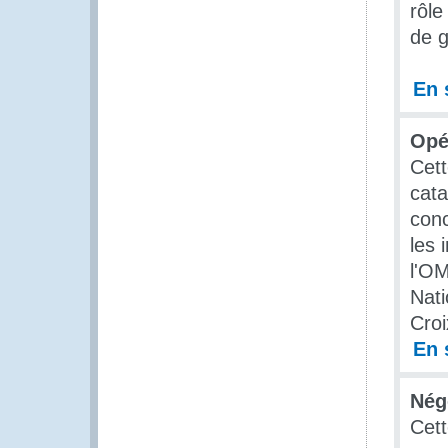
rôle
de g
En 
Opé
Cett
cata
conc
les 
l'OM
Nati
Croi
En 
Nég
Cett