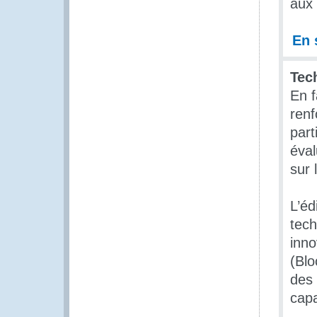
aux 
En 
Tec
En f
renf
part
éval
sur 
L’éd
tech
inno
(Blo
des 
capa