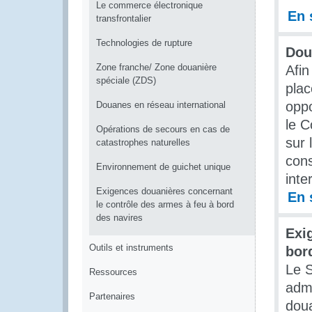
Le commerce électronique
En 
transfrontalier
Technologies de rupture
Dou
Zone franche/ Zone douanière
Afin
spéciale (ZDS)
plac
oppo
Douanes en réseau international
le C
Opérations de secours en cas de
sur
catastrophes naturelles
cons
Environnement de guichet unique
inte
Exigences douanières concernant
En 
le contrôle des armes à feu à bord
des navires
Exi
Outils et instruments
bor
Le S
Ressources
admi
Partenaires
doua