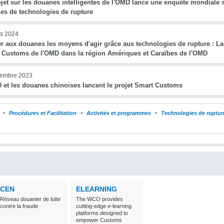
jet sur les douanes intelligentes de l'OMD lance une enquête mondiale s
es de technologies de rupture
s 2024
r aux douanes les moyens d'agir grâce aux technologies de rupture : L
 Customs de l'OMD dans la région Amériques et Caraïbes de l'OMD
cembre 2023
 et les douanes chinoises lancent le projet Smart Customs
Procédures et Facilitation
Activités et programmes
Technologies de ruptur
CEN
ELEARNING
Réseau douanier de lutte
The WCO provides
contre la fraude
cutting-edge e-learning
platforms designed to
empower Customs