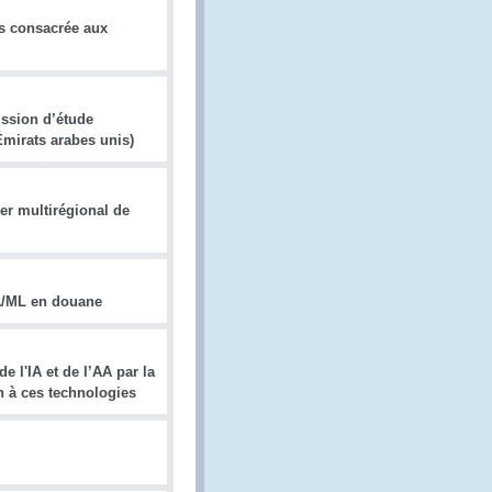
es consacrée aux
ission d’étude
Émirats arabes unis)
er multirégional de
'IA/ML en douane
e l'IA et de l’AA par la
n à ces technologies