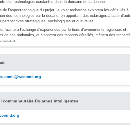
nte des technologies existantes dans le domaine de la douane.
s de l’aspect technique du projet, le volet recherche explorera les défis liés à 
tion des technologies par la douane, en apportant des éclairages à partir d’aut
s perspectives stratégiques, sociologiques et culturelles.
jet facilitera l’échange d’expériences par le biais d’événements régionaux et
es de cas nationales, et élaborera des rapports détaillés, mènera des recherch
nautaire.
act
tcustoms@wcoomd.org
il communautaire Douanes intelligentes
coomd.org