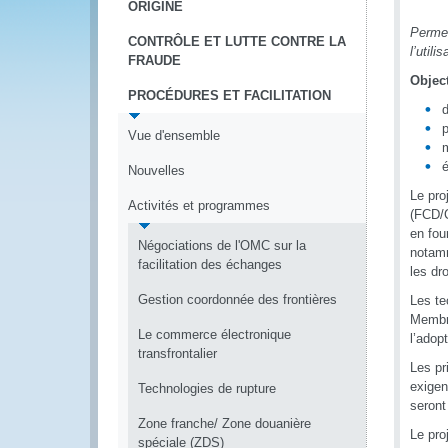
ORIGINE
Permet
CONTRÔLE ET LUTTE CONTRE LA
l’utili
FRAUDE
Object
PROCÉDURES ET FACILITATION
d
p
Vue d'ensemble
m
é
Nouvelles
Le pro
Activités et programmes
(FCD/C
en fou
Négociations de l'OMC sur la
notamm
facilitation des échanges
les dro
Gestion coordonnée des frontières
Les te
Membre
Le commerce électronique
l’adop
transfrontalier
Les pr
exigen
Technologies de rupture
seront
Zone franche/ Zone douanière
Le pro
spéciale (ZDS)