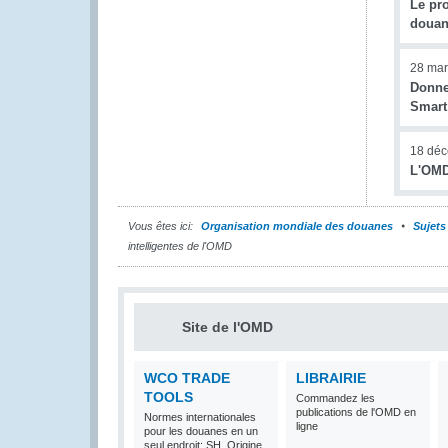
Le pro
douan
28 mar
Donne
Smart
18 dé
L'OMD
Vous êtes ici:
Organisation mondiale des douanes
Sujets
intelligentes de l'OMD
Site de l'OMD
WCO TRADE
LIBRAIRIE
TOOLS
Commandez les
publications de l'OMD en
Normes internationales
ligne
pour les douanes en un
seul endroit: SH, Origine