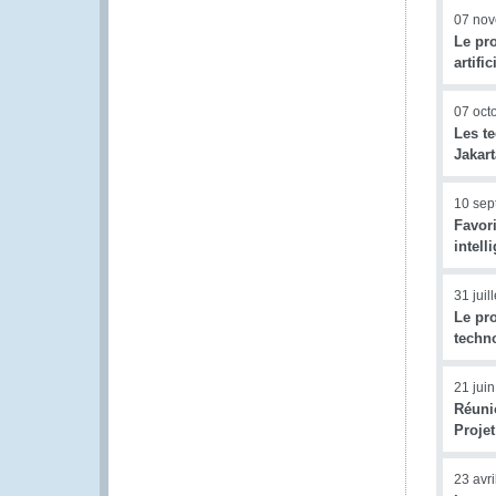
07 no
Le pro
artifi
07 oct
Les te
Jakart
10 sep
Favor
intel
31 juil
Le pro
techn
21 jui
Réuni
Proje
23 avr