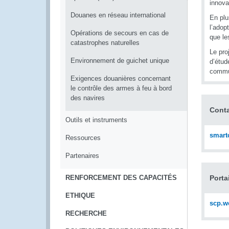
innova
Douanes en réseau international
En plu
l’adop
Opérations de secours en cas de
que le
catastrophes naturelles
Le pro
Environnement de guichet unique
d’étud
commu
Exigences douanières concernant
le contrôle des armes à feu à bord
des navires
Cont
Outils et instruments
smar
Ressources
Partenaires
RENFORCEMENT DES CAPACITÉS
Porta
ETHIQUE
scp.w
RECHERCHE