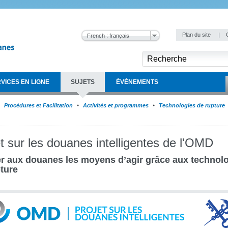
Plan du site
|
French : français
VICES EN LIGNE
SUJETS
ÉVÉNEMENTS
Procédures et Facilitation
Activités et programmes
Technologies de rupture
t sur les douanes intelligentes de l'OMD
r aux douanes les moyens d’agir grâce aux technol
ture