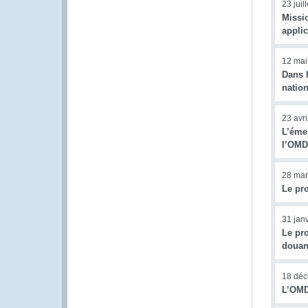
23 juil
Missi
appli
12 mai
Dans l
nation
23 avr
L’émer
l’OMD
28 mar
Le pro
31 jan
Le pro
douane
18 dé
L’OMD