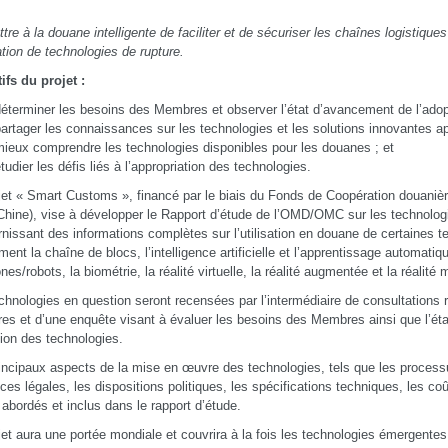
tre à la douane intelligente de faciliter et de sécuriser les chaînes logistiqu
sation de technologies de rupture.
ifs du projet :
éterminer les besoins des Membres et observer l’état d’avancement de l’adop
artager les connaissances sur les technologies et les solutions innovantes a
ieux comprendre les technologies disponibles pour les douanes ; et
tudier les défis liés à l’appropriation des technologies.
jet « Smart Customs », financé par le biais du Fonds de Coopération douaniè
hine), vise à développer le Rapport d’étude de l’OMD/OMC sur les technologie
rnissant des informations complètes sur l’utilisation en douane de certaines t
ent la chaîne de blocs, l’intelligence artificielle et l’apprentissage automatiqu
nes/robots, la biométrie, la réalité virtuelle, la réalité augmentée et la réalité 
chnologies en question seront recensées par l’intermédiaire de consultations 
s et d’une enquête visant à évaluer les besoins des Membres ainsi que l’ét
tion des technologies.
incipaux aspects de la mise en œuvre des technologies, tels que les processu
ces légales, les dispositions politiques, les spécifications techniques, les co
 abordés et inclus dans le rapport d’étude.
jet aura une portée mondiale et couvrira à la fois les technologies émergentes 